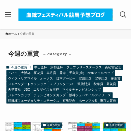
ホーム
今週の重賞
今週の重賞
– category –