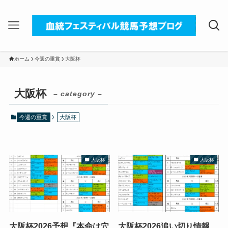
ホーム
今週の重賞
大阪杯
大阪杯
– category –
今週の重賞
大阪杯
大阪杯
大阪杯
大阪杯2026予想『本命は穴
大阪杯2026追い切り情報