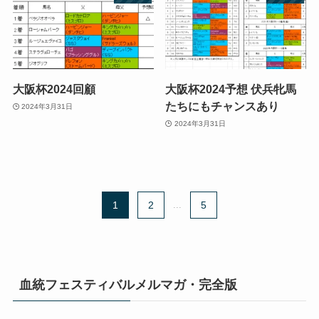
大阪杯2024回顧
大阪杯2024予想 伏兵牝馬
たちにもチャンスあり
2024年3月31日
2024年3月31日
1
2
...
5
血統フェスティバルメルマガ・完全版