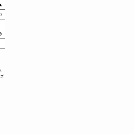
ま
ス
ズ