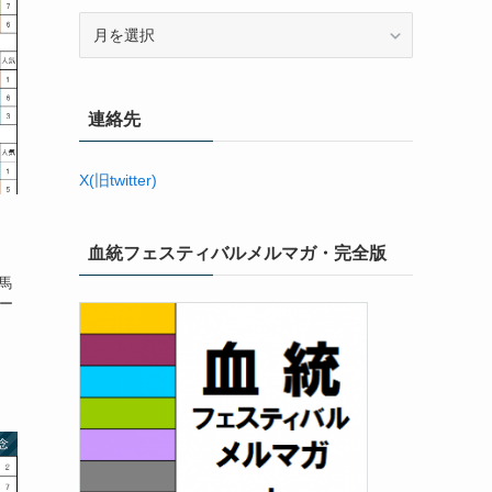
ア
ー
カ
イ
連絡先
ブ
X(旧twitter)
血統フェスティバルメルマガ・完全版
馬
ラー
番
念