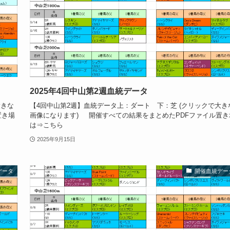
2025年4回中山第2週血統データ
大きな
【4回中山第2週】血統データ上：ダート 下：芝 (クリックで大き
置き場
画像になります) 開催すべての結果をまとめたPDFファイル置き
は⇒こちら
2025年9月15日
データ
開催血統デー