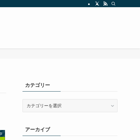
カテゴリー
カ
テ
ゴ
リ
アーカイブ
ー
タ