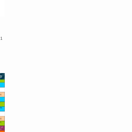
1
1回
タ