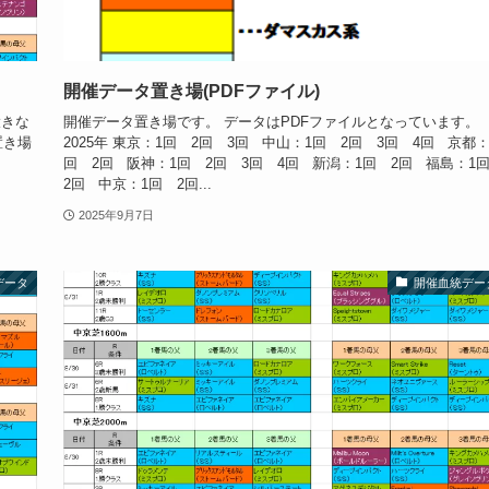
開催データ置き場(PDFファイル)
大きな
開催データ置き場です。 データはPDFファイルとなっています。
置き場
2025年 東京：1回 2回 3回 中山：1回 2回 3回 4回 京都：
回 2回 阪神：1回 2回 3回 4回 新潟：1回 2回 福島：
2回 中京：1回 2回...
2025年9月7日
データ
開催血統デー