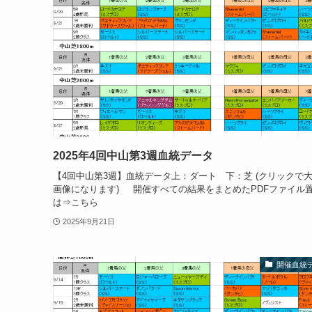
2025年4回中山第3週血統データ
【4回中山第3週】血統データ上：ダート 下：芝 (クリックで
画像になります) 開催すべての結果をまとめたPDFファイル
は⇒こちら
2025年9月21日
開催血統