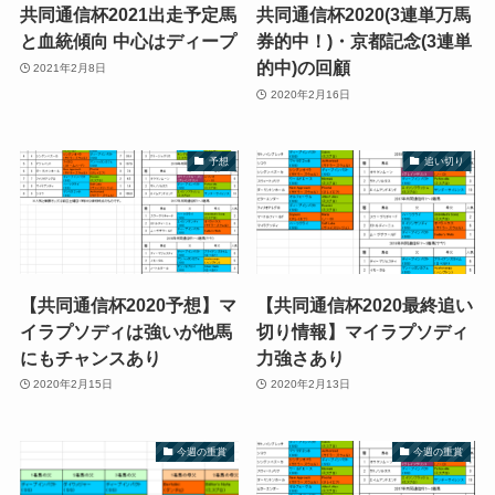
共同通信杯2021出走予定馬
共同通信杯2020(3連単万馬
と血統傾向 中心はディープ
券的中！)・京都記念(3連単
的中)の回顧
2021年2月8日
2020年2月16日
予想
追い切り
【共同通信杯2020予想】マ
【共同通信杯2020最終追い
イラプソディは強いが他馬
切り情報】マイラプソディ
にもチャンスあり
力強さあり
2020年2月15日
2020年2月13日
今週の重賞
今週の重賞