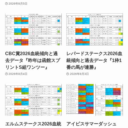
2026年8月5日
CBC賞2026血統傾向と過
レパードステークス2026血
去データ『昨年は函館スプ
統傾向と過去データ『1枠1
リントS組ワンツー』
番の馬が連勝』
2026年8月4日
2026年8月3日
エルムステークス2026血統
アイビスサマーダッシュ