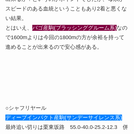
スピードのある血統ということもあり2着と悪くな
い結果。
とはいえ、
バゴ産駒(ブラッシンググルーム系)
なの
で1600mよりは今回の1800mの方が余裕を持って
進めることが出来るので安心感がある。
○シャフリヤール
ディープインパクト産駒(サンデーサイレンス系)
最終追い切りは栗東坂路 55.0-40.0-25.2-12.3 併