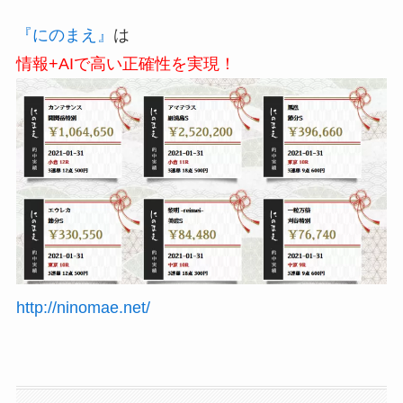
『にのまえ』
は
情報+AIで高い正確性を実現！
http://ninomae.net/