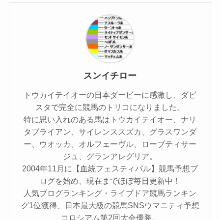
スンイチロー
トウカイテイオーの日本ダービーに感激し、ダビ
スタで完全に競馬のトリコになりました。
特に思い入れのある馬はトウカイテイオー、ナリ
タブライアン、サイレンススズカ、グラスワンダ
ー、ウオッカ、オルフェーヴル、ローブティサー
ジュ、グランアレグリア。
2004年11月に【血統フェスティバル】競馬予想ブ
ログを始め、現在までほぼ毎日更新中！
人気ブログランキング・ライブドア競馬ランキン
グ1位獲得、日本最大級の競馬SNSウマニティ予想
コロシアム第2回大会優勝。