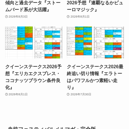
傾向と過去データ『ストー
2026予想『連覇なるかピュ
ムバード系が大活躍』
ーロマジック』
2026年8月3日
2026年8月1日
クイーンステークス2026予
クイーンステークス2026最
想『エリカエクスプレス・
終追い切り情報『エラトー
ココナッツブラウン条件良
はパワフルかつ素軽い走
化』
り』
2026年8月1日
2026年7月30日