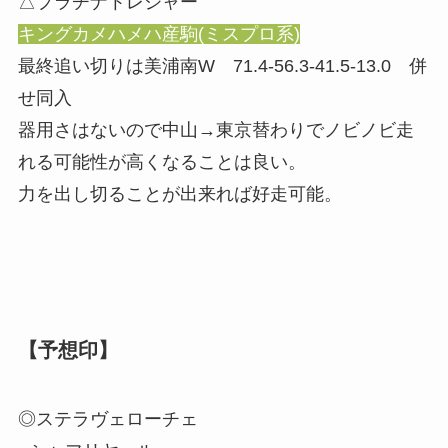
△プラチナトレジャー
キングカメハメハ産駒(ミスプロ系)
最終追い切りは美浦南W 71.4-56.3-41.5-13.0 併
せ同入
器用さはないので中山→東京替わりでノビノビ走
れる可能性が高くなることは良い。
力を出し切ることが出来れば好走可能。
【予想印】
◎ステラヴェローチェ