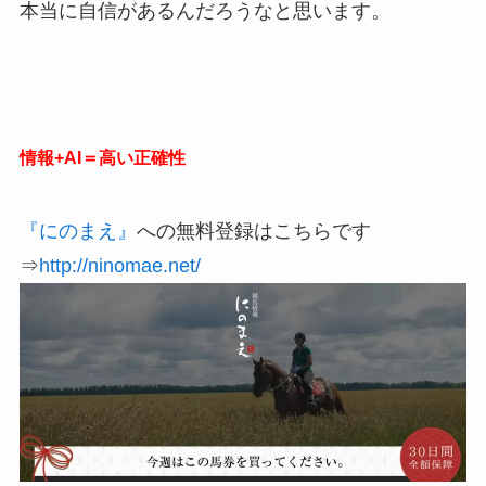
本当に自信があるんだろうなと思います。
情報+AI＝高い正確性
『にのまえ』
への無料登録はこちらです
⇒
http://ninomae.net/