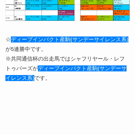
☆
ディープインパクト産駒(サンデーサイレンス系)
が5連勝中です。
※共同通信杯の出走馬ではシャフリヤール・レフ
トゥバーズが
ディープインパクト産駒(サンデーサ
イレンス系)
です。