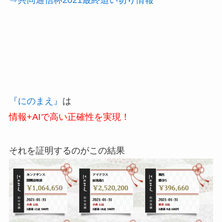
⇒共同通信杯2021最終追い切り情報
『にのまえ』
は
情報+AIで高い正確性を実現！
それを証明するのがこの結果