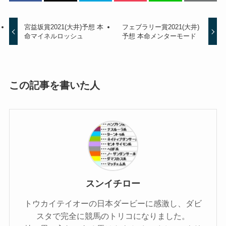
宮益坂賞2021(大井)予想 本
フェブラリー賞2021(大井)
命マイネルロッシュ
予想 本命メンターモード
この記事を書いた人
スンイチロー
トウカイテイオーの日本ダービーに感激し、ダビ
スタで完全に競馬のトリコになりました。