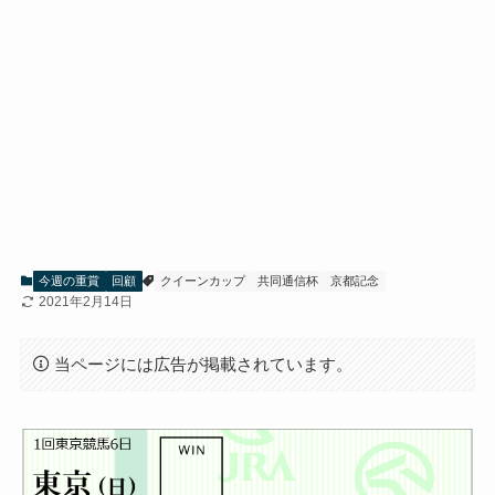
今週の重賞
回顧
クイーンカップ
共同通信杯
京都記念
2021年2月14日
当ページには広告が掲載されています。