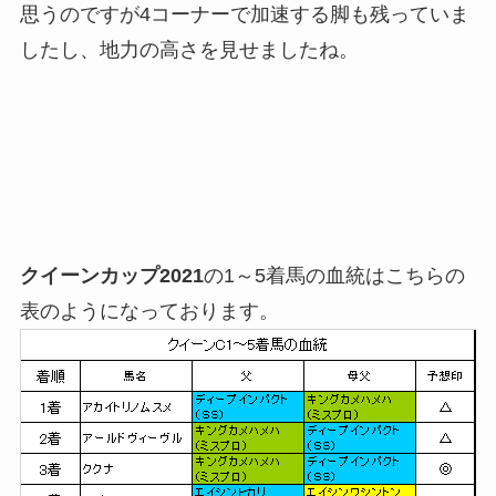
思うのですが4コーナーで加速する脚も残っていま
したし、地力の高さを見せましたね。
クイーンカップ2021
の1～5着馬の血統はこちらの
表のようになっております。