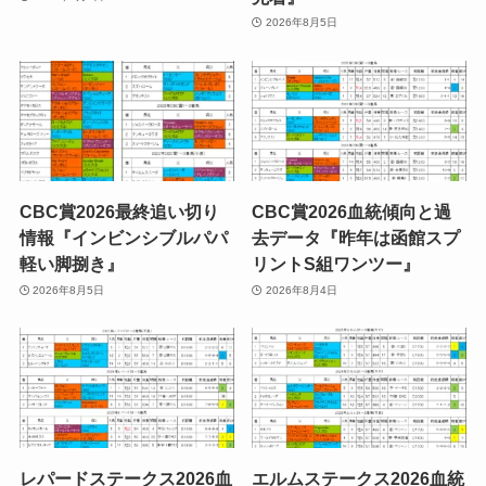
2026年8月5日
CBC賞2026最終追い切り
CBC賞2026血統傾向と過
情報『インビンシブルパパ
去データ『昨年は函館スプ
軽い脚捌き』
リントS組ワンツー』
2026年8月5日
2026年8月4日
レパードステークス2026血
エルムステークス2026血統