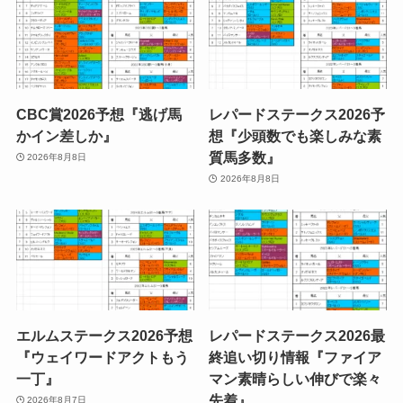
CBC賞2026予想『逃げ馬
レパードステークス2026予
かイン差しか』
想『少頭数でも楽しみな素
質馬多数』
2026年8月8日
2026年8月8日
エルムステークス2026予想
レパードステークス2026最
『ウェイワードアクトもう
終追い切り情報『ファイア
一丁』
マン素晴らしい伸びで楽々
先着』
2026年8月7日