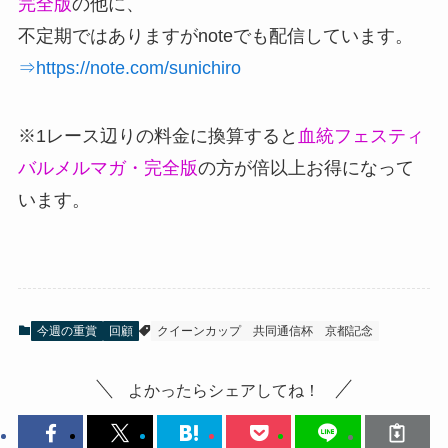
完全版
の他に、
不定期ではありますがnoteでも配信しています。
⇒https://note.com/sunichiro
※1レース辺りの料金に換算すると
血統フェスティ
バルメルマガ・完全版
の方が倍以上お得になって
います。
今週の重賞
回顧
クイーンカップ
共同通信杯
京都記念
よかったらシェアしてね！