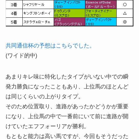
共同通信杯の予想はこちらでした。
(ワイド的中)
あまりキレ味に特化したタイプがいない中での瞬
発力勝負になったこともあり、上位馬のほとんど
は同じくらいの上がりタイプ。
そのため位置取り、進路があったかどうかが重要
になり、上位馬の中で一番前にいて前に進路が開
けていたエフフォーリアが勝利。
もともと能力は高い馬ですが、今回もそうだった