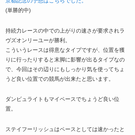
京都記念の予想はこちらでした。
(単勝的中)
持続力レースの中での上がりの速さが要求されラ
ヴズオンリーユーが勝利。
こういうレースは得意なタイプですが、位置を獲
りに行ったりすると末脚に影響が出るタイプなの
で、今回はその辺りにもしっかり気を使ってちょ
うど良い位置での競馬が出来たと思います。
ダンビュライトもマイペースでちょうど良い位
置。
ステイフーリッシュはペースとしては速かったと