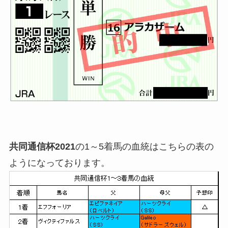
共同通信杯2021
の1～5着馬の血統はこちらの表の
ようになっております。