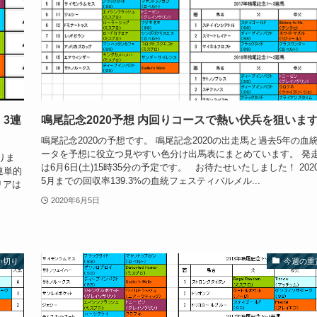
・3連
鳴尾記念2020予想 内回りコースで熱い伏兵を狙いま
鳴尾記念2020の予想です。 鳴尾記念2020の出走馬と過去5年の血
ータを予想に役立つ見やすい色分け出馬表にまとめています。 発
りま
は6月6日(土)15時35分の予定です。 お待たせいたしました！ 202
連単的
5月までの回収率139.3%の血統フェスティバルメル...
リアは
2020年6月5日
い切り
今週の重