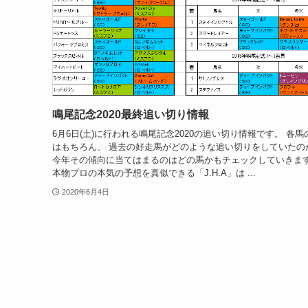
鳴尾記念2020最終追い切り情報
6月6日(土)に行われる鳴尾記念2020の追い切り情報です。 各馬
はもちろん、 過去の好走馬がどのような追い切りをしていたの
今年その傾向に当てはまるのはどの馬かもチェックしていきま
本物プロの本気の予想を真似できる「J.H.A」は ...
2020年6月4日