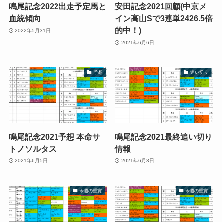
鳴尾記念2022出走予定馬と
安田記念2021回顧(中京メ
血統傾向
イン高山Sで3連単2426.5倍
的中！)
2022年5月31日
2021年6月6日
予想
追い切り
鳴尾記念2021予想 本命サ
鳴尾記念2021最終追い切り
トノソルタス
情報
2021年6月5日
2021年6月3日
今週の重賞
今週の重賞