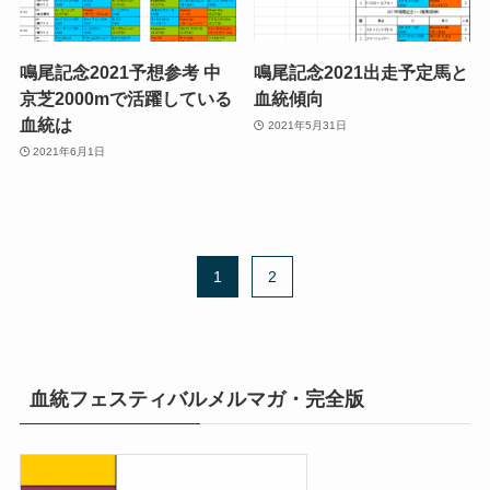
鳴尾記念2021予想参考 中
鳴尾記念2021出走予定馬と
京芝2000mで活躍している
血統傾向
血統は
2021年5月31日
2021年6月1日
1
2
血統フェスティバルメルマガ・完全版