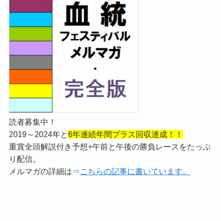
読者募集中！
2019～2024年と
6年連続年間プラス回収達成！！
重賞全頭解説付き予想+午前と午後の勝負レースをたっぷ
り配信。
メルマガの詳細は
⇒
こちらの記事に書いています。