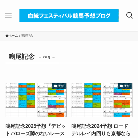
ホーム
鳴尾記念
鳴尾記念
– tag –
予想
予想
鳴尾記念2025予想『デビッ
鳴尾記念2024予想 ロード
トバローズ隙のないレース
デルレイ内回りも京都なら