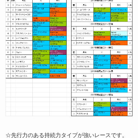
☆先行力のある持続力タイプが強いレースです。