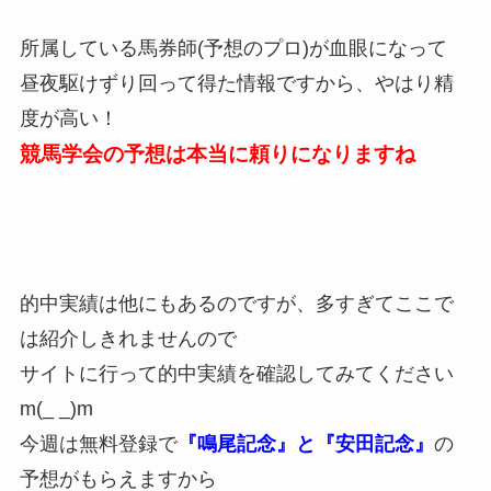
所属している馬券師(予想のプロ)が血眼になって
昼夜駆けずり回って得た情報ですから、やはり精
度が高い！
競馬学会の予想は本当に頼りになりますね
的中実績は他にもあるのですが、多すぎてここで
は紹介しきれませんので
サイトに行って的中実績を確認してみてください
m(_ _)m
今週は無料登録で
『鳴尾記念』と『安田記念』
の
予想がもらえますから