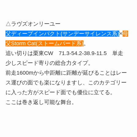
△ラヴズオンリーユー
父ディープインパクト(サンデーサイレンス系)
×
母
父Storm Cat(ストームバード系)
。
追い切りは栗東CW 71.3-54.2-38.9-11.5 単走
少しスピード寄りの総合力タイプ。
前走1600mから中距離に距離が延びることはレー
ス運びの面でも楽になりますし、このカテゴリー
に入った方がスピード面でも優位に立てる。
ここは巻き返し可能な舞台。