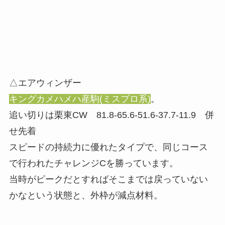
△エアウィンザー
キングカメハメハ産駒(ミスプロ系)
。
追い切りは栗東CW 81.8-65.6-51.6-37.7-11.9 併
せ先着
スピードの持続力に優れたタイプで、同じコース
で行われたチャレンジCを勝っています。
当時がピークだとすればそこまでは戻っていない
かなという状態と、外枠が減点材料。