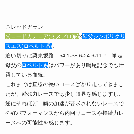
△レッドガラン
父ロードカナロア(ミスプロ系)
×
母父シンボリクリ
スエス(ロベルト系)
。
追い切りは栗東坂路 54.1-38.6-24.6-11.9 単走
母父の
ロベルト系
はパワーがあり鳴尾記念でも活
躍している血統。
これまでは直線の長いコースばかり走ってきまし
たが、瞬発力レースでは少し限界を感じますし、
逆にそれほど一瞬の加速が要求されないレースで
の好パフォーマンスから内回りコースや持続力レ
ースへの可能性を感じます。