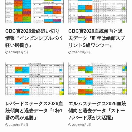
CBC賞2026最終追い切り
CBC賞2026血統傾向と過
情報『インビンシブルパパ
去データ『昨年は函館スプ
軽い脚捌き』
リントS組ワンツー』
2026年8月5日
2026年8月4日
レパードステークス2026血
エルムステークス2026血統
統傾向と過去データ『1枠1
傾向と過去データ『ストー
番の馬が連勝』
ムバード系が大活躍』
2026年8月3日
2026年8月3日