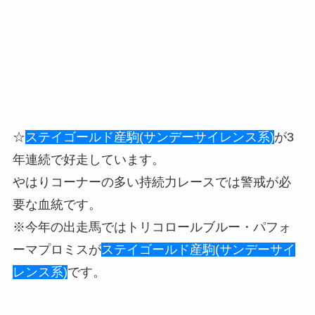
☆
ステイゴールド産駒(サンデーサイレンス系)
が3
年連続で好走しています。
やはりコーナーの多い持続力レースでは警戒が必
要な血統です。
※今年の出走馬ではトリコロールブルー・パフォ
ーマプロミスが
ステイゴールド産駒(サンデーサイ
レンス系)
です。