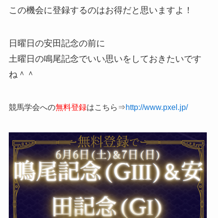
この機会に登録するのはお得だと思いますよ！
日曜日の安田記念の前に
土曜日の鳴尾記念でいい思いをしておきたいです
ね＾＾
競馬学会への
無料登録
はこちら⇒
http://www.pxel.jp/