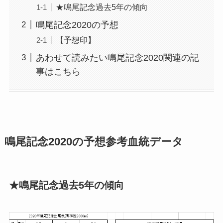
★鳴尾記念過去5年の傾向
鳴尾記念2020の予想
【予想印】
あわせて読みたい鳴尾記念2020関連の記
事はこちら
鳴尾記念2020の予想参考血統データ
★鳴尾記念過去5年の傾向