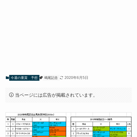
2020年6月5日
今週の重賞
予想
鳴尾記念
当ページには広告が掲載されています。