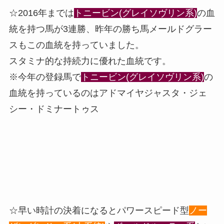
☆2016年までは
トニービン(グレイソヴリン系)
の血
統を持つ馬が3連勝、昨年の勝ち馬メールドグラー
スもこの血統を持っていました。
スタミナ的な持続力に優れた血統です。
※今年の登録馬で
トニービン(グレイソヴリン系)
の
血統を持っているのはアドマイヤジャスタ・ジェ
シー・ドミナートゥス
☆早い時計の決着になるとパワースピード型
ノー