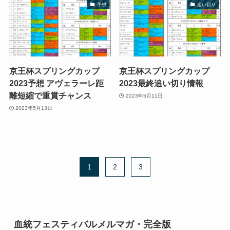
予想
追い切り
京王杯スプリングカップ
京王杯スプリングカップ
2023予想 アヴェラーレ距
2023最終追い切り情報
離短縮で重賞チャンス
2023年5月11日
2023年5月13日
1
2
3
血統フェスティバルメルマガ・完全版