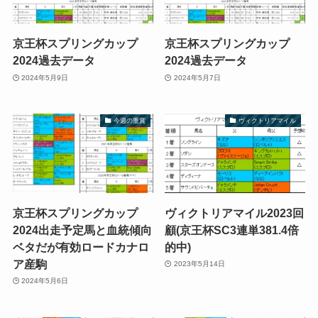
京王杯スプリングカップ
京王杯スプリングカップ
2024過去データ
2024過去データ
2024年5月9日
2024年5月7日
今週の重賞
ヴィクトリアマイル
京王杯スプリングカップ
ヴィクトリアマイル2023回
2024出走予定馬と血統傾向
顧(京王杯SC3連単381.4倍
ベタだが有効ロードカナロ
的中)
ア産駒
2023年5月14日
2024年5月6日