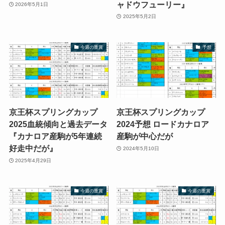
ャドウフューリー』
2026年5月1日
2025年5月2日
今週の重賞
予想
京王杯スプリングカップ
京王杯スプリングカップ
2025血統傾向と過去データ
2024予想 ロードカナロア
『カナロア産駒が5年連続
産駒が中心だが
好走中だが』
2024年5月10日
2025年4月29日
今週の重賞
今週の重賞