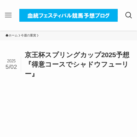
ホーム
今週の重賞
京王杯スプリングカップ2025予想
2025
『得意コースでシャドウフューリ
5/02
ー』