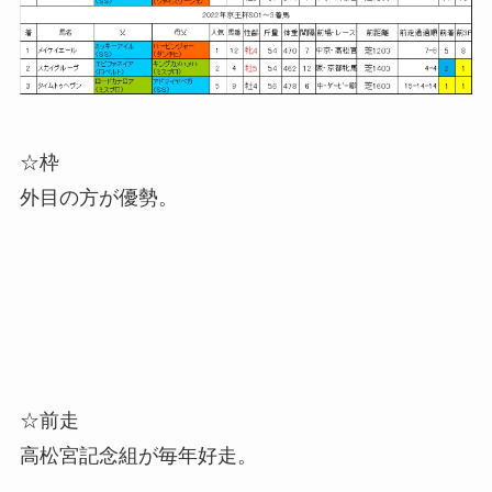
☆枠
外目の方が優勢。
☆前走
高松宮記念組が毎年好走。