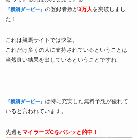
の登録者数が
3万人
を突破しまし
『横綱ダービー』
た！
これは競馬サイトでは快挙。
これだけ多くの人に支持されているということは
当然良い結果を出しているということですね。
は特に
充実した無料予想
が優れて
『横綱ダービー』
いると言われています。
先週も
マイラーズCをバシッと的中！
！