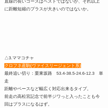
直線の長いコースはベストではないが、それ以上
に距離短縮のプラスが大きいのではないか。
△3.ママコチャ
クロフネ産駒(ヴァイスリージェント系)
最終追い切り：栗東坂路 53.4-38.5-24.6-12.3 単
走
距離やペースなど幅広く対応出来るタイプ。
前走の高松宮記念で前半ジワっと入ったことも今
回はプラスになるはず。