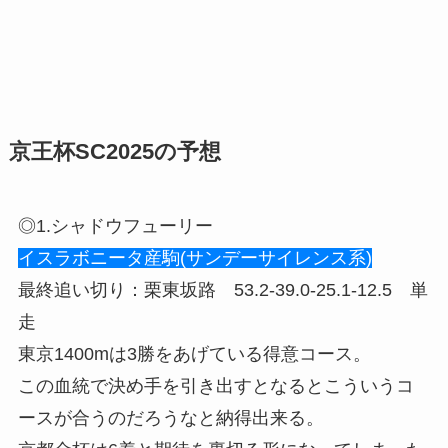
京王杯SC2025の予想
◎1.シャドウフューリー
イスラボニータ産駒(サンデーサイレンス系)
最終追い切り：栗東坂路 53.2-39.0-25.1-12.5 単
走
東京1400mは3勝をあげている得意コース。
この血統で決め手を引き出すとなるとこういうコ
ースが合うのだろうなと納得出来る。