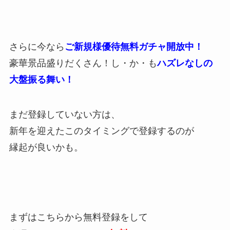
さらに今なら
ご新規様優待無料ガチャ開放中！
豪華景品盛りだくさん！し・か・も
ハズレなしの
大盤振る舞い！
まだ登録していない方は、
新年を迎えたこのタイミングで登録するのが
縁起が良いかも。
まずはこちらから無料登録をして