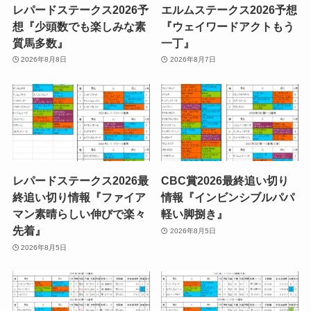
レパードステークス2026予
エルムステークス2026予想
想『少頭数でも楽しみな素
『ウェイワードアクトもう
質馬多数』
一丁』
2026年8月8日
2026年8月7日
レパードステークス2026最
CBC賞2026最終追い切り
終追い切り情報『ファイア
情報『インビンシブルパパ
マン素晴らしい伸びで楽々
軽い脚捌き』
先着』
2026年8月5日
2026年8月5日