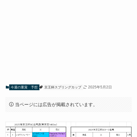
2025年5月2日
今週の重賞
予想
京王杯スプリングカップ
当ページには広告が掲載されています。