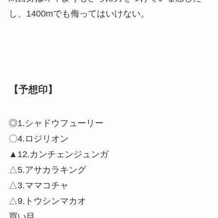
し、1400mでも侮ってはいけない。
【予想印】
◎1.シャドウフューリー
〇4.ロジリオン
▲12.カンチェンジュンガ
△5.アサカラキング
△3.ママコチャ
△9.トウシンマカオ
買い目