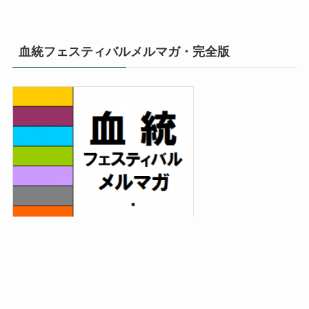
血統フェスティバルメルマガ・完全版
読者募集中！
2019～2024年と
6年連続年間プラス回収達成！！