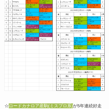
☆
ロードカナロア産駒(ミスプロ系)
が5年連続好走