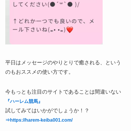
平日はメッセージのやりとりで癒される、という
のもおススメの使い方です。
今もっとも注目のサイトであることは間違いない
『ハーレム競馬』
試してみてはいかがでしょうか！？
⇒https://harem-keiba001.com/