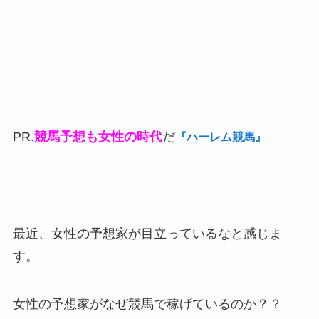
PR.
競馬予想も女性の時代
だ
『ハーレム競馬』
最近、女性の予想家が目立っているなと感じま
す。
女性の予想家がなぜ競馬で稼げているのか？？