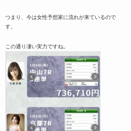
つまり、今は女性予想家に流れが来ているので
す。
この通り凄い実力ですね。