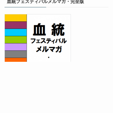
血統フェスティバルメルマガ・完全版
読者募集中！
2019～2024年と
6年連続年間プラス回収達成！！
重賞全頭解説付き予想+午前と午後の勝負レースをたっぷ
り配信。
メルマガの詳細は
⇒
こちらの記事に書いています。