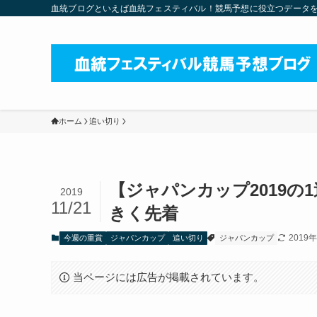
血統ブログといえば血統フェスティバル！競馬予想に役立つデータを
ホーム
追い切り
【ジャパンカップ2019
2019
11/21
きく先着
2019
今週の重賞
ジャパンカップ
追い切り
ジャパンカップ
当ページには広告が掲載されています。