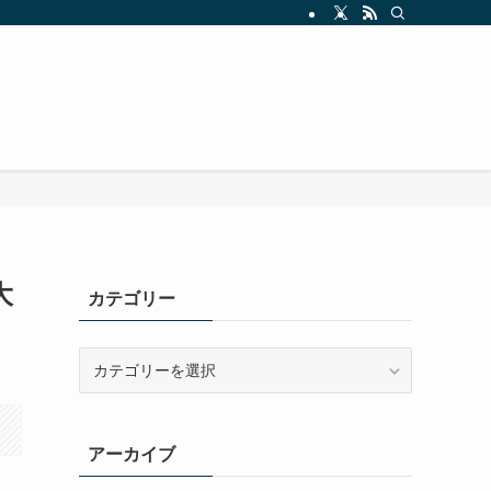
大
カテゴリー
カ
テ
ゴ
リ
アーカイブ
ー