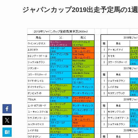
ジャパンカップ2019出走予定馬の1