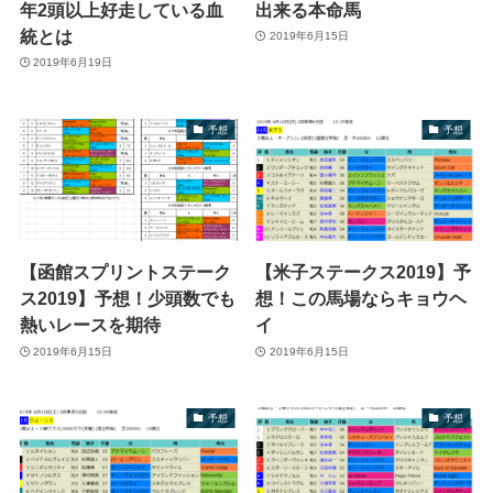
年2頭以上好走している血
出来る本命馬
統とは
2019年6月15日
2019年6月19日
予想
予想
【函館スプリントステーク
【米子ステークス2019】予
ス2019】予想！少頭数でも
想！この馬場ならキョウヘ
熱いレースを期待
イ
2019年6月15日
2019年6月15日
予想
予想