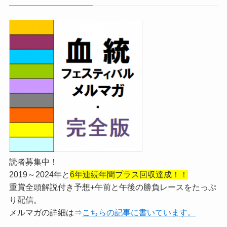
読者募集中！
2019～2024年と
6年連続年間プラス回収達成！！
重賞全頭解説付き予想+午前と午後の勝負レースをたっぷ
り配信。
メルマガの詳細は
⇒
こちらの記事に書いています。