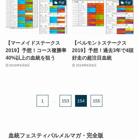
予想
予想
【マーメイドステークス
【ベルモントステークス
2019】予想！コース複勝率
2019】予想！過去3年で4頭
40%以上の血統を狙う
好走の超注目血統
2019年6月9日
2019年6月8日
1
...
153
154
155
血統フェスティバルメルマガ・完全版