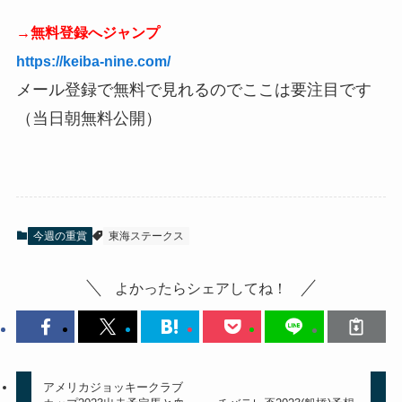
→無料登録へジャンプ
https://keiba-nine.com/
メール登録で無料で見れるのでここは要注目です
（当日朝無料公開）
今週の重賞
東海ステークス
よかったらシェアしてね！
アメリカジョッキークラブ