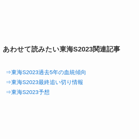
あわせて読みたい東海S2023関連記事
⇒東海S2023過去5年の血統傾向
⇒東海S2023最終追い切り情報
⇒東海S2023予想