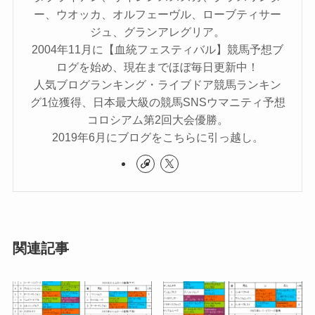
ー、ウオッカ、オルフェーヴル、ローブティサー
ジュ、グランアレグリア。
2004年11月に【血統フェスティバル】競馬予想ブ
ログを始め、現在までほぼ毎日更新中！
人気ブログランキング・ライブドア競馬ランキン
グ1位獲得、日本最大級の競馬SNSウマニティ予想
コロシアム第2回大会優勝。
2019年6月にブログをこちらに引っ越し。
関連記事