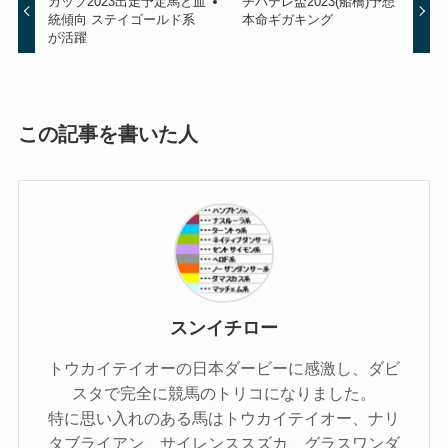
カップ2023出走予定馬と血
チバテレ盃2023(船橋)予想
統傾向 ステイゴールド系
本命ギガキング
が活躍
この記事を書いた人
スンイチロー
トウカイテイオーの日本ダービーに感激し、ダビ
スタで完全に競馬のトリコになりました。
特に思い入れのある馬はトウカイテイオー、ナリ
タブライアン、サイレンススズカ、グラスワンダ