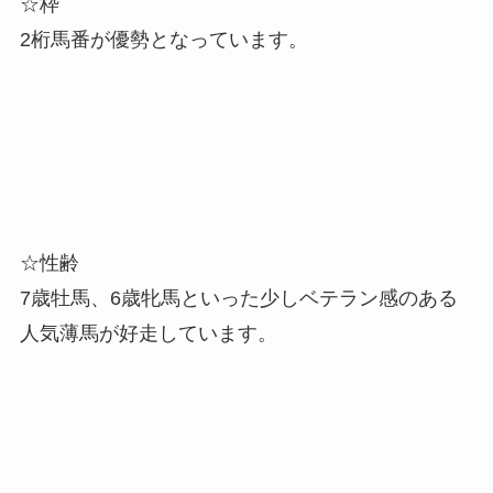
☆枠
2桁馬番が優勢となっています。
☆性齢
7歳牡馬、6歳牝馬といった少しベテラン感のある
人気薄馬が好走しています。