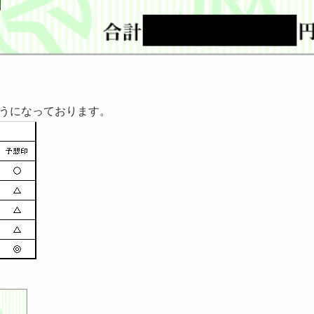
ようになっております。