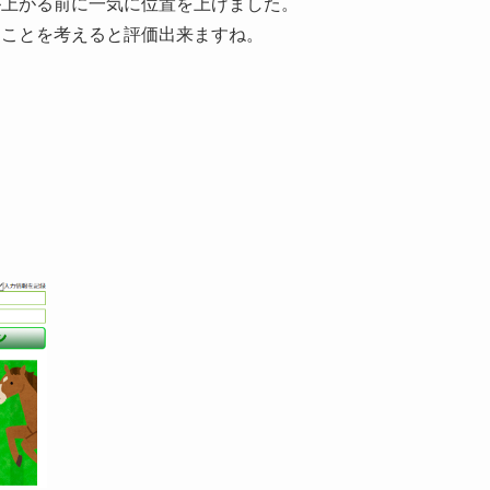
が上がる前に一気に位置を上げました。
たことを考えると評価出来ますね。