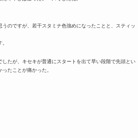
思うのですが、若干スタミナ色強めになったことと、スティッ
す。
でしたが、キセキが普通にスタートを出て早い段階で先頭とい
かったことが痛かった。