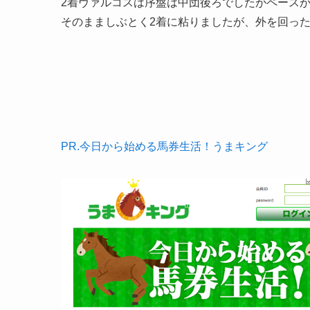
2着ヴァルコスは序盤は中団後ろでしたがペース
そのまましぶとく2着に粘りましたが、外を回っ
PR.今日から始める馬券生活！うまキング