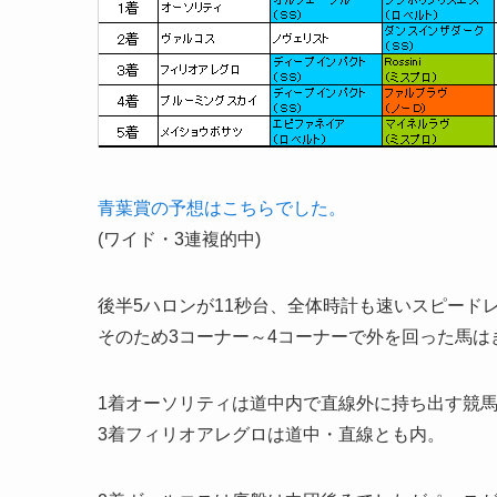
青葉賞の予想はこちらでした。
(ワイド・3連複的中)
後半5ハロンが11秒台、全体時計も速いスピード
そのため3コーナー～4コーナーで外を回った馬
1着オーソリティは道中内で直線外に持ち出す競
3着フィリオアレグロは道中・直線とも内。