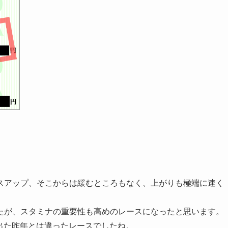
スアップ、そこからは緩むところもなく、上がりも極端に速く
たが、スタミナの重要性も高めのレースになったと思います。
も出た昨年とは違ったレースでしたね。