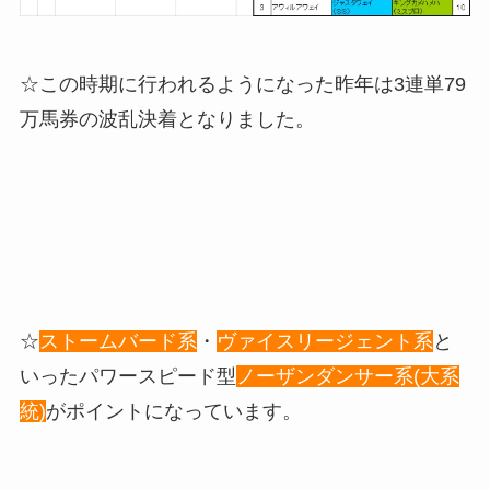
☆この時期に行われるようになった昨年は3連単79
万馬券の波乱決着となりました。
☆
ストームバード系
・
ヴァイスリージェント系
と
いったパワースピード型
ノーザンダンサー系(大系
統)
がポイントになっています。