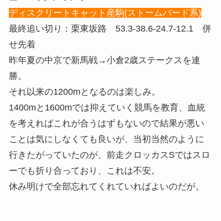
ディスクリートキャット産駒(ストームバード系)
最終追い切り：栗東坂路 53.3-38.6-24.7-12.1 併
せ先着
昨年夏の中京で新馬戦→小倉2歳ステークスを連
勝。
それ以来の1200mとなるのは楽しみ。
1400mと1600mでは抑えていく競馬を教育、血統
を考えればこれが合うはずもないので結果が悪い
ことは気にしなくても良いが、当初当然のように
行きたがっていたのが、前走クロッカスSではスロ
ーでも折り合っており、これは不安。
休み明けで全部忘れてくれていればよいのだが。