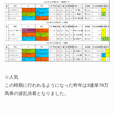
☆人気
この時期に行われるようになった昨年は3連単79万
馬券の波乱決着となりました。