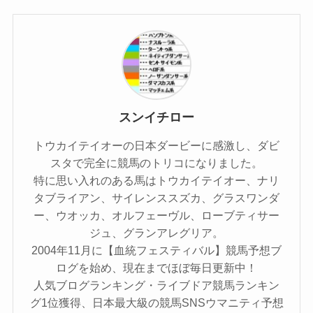
スンイチロー
トウカイテイオーの日本ダービーに感激し、ダビ
スタで完全に競馬のトリコになりました。
特に思い入れのある馬はトウカイテイオー、ナリ
タブライアン、サイレンススズカ、グラスワンダ
ー、ウオッカ、オルフェーヴル、ローブティサー
ジュ、グランアレグリア。
2004年11月に【血統フェスティバル】競馬予想ブ
ログを始め、現在までほぼ毎日更新中！
人気ブログランキング・ライブドア競馬ランキン
グ1位獲得、日本最大級の競馬SNSウマニティ予想