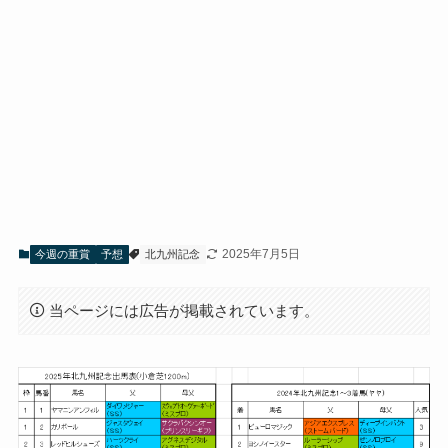
2025年7月5日
今週の重賞
予想
北九州記念
当ページには広告が掲載されています。