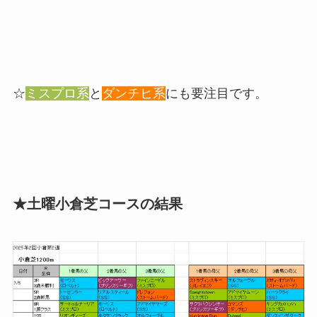
☆
ミスプロ系
と
ダンチヒ系
にも要注目です。
★土曜小倉芝コースの結果