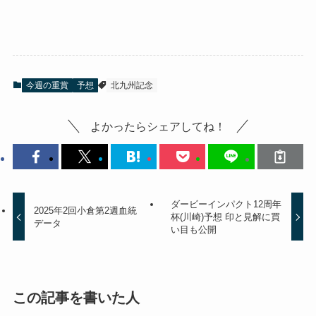
今週の重賞
予想
北九州記念
よかったらシェアしてね！
ダービーインパクト12周年
2025年2回小倉第2週血統
杯(川崎)予想 印と見解に買
データ
い目も公開
この記事を書いた人