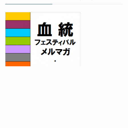
読者募集中！
2019～2024年と
6年連続年間プラス回収達成！！
重賞全頭解説付き予想+午前と午後の勝負レースをたっぷ
り配信。
メルマガの詳細は
⇒
こちらの記事に書いています。