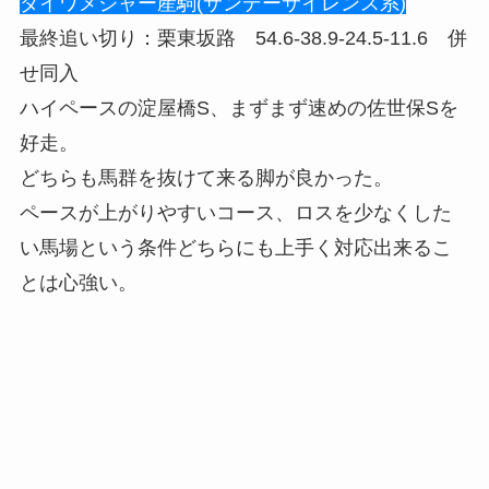
ダイワメジャー産駒(サンデーサイレンス系)
最終追い切り：栗東坂路 54.6-38.9-24.5-11.6 併
せ同入
ハイペースの淀屋橋S、まずまず速めの佐世保Sを
好走。
どちらも馬群を抜けて来る脚が良かった。
ペースが上がりやすいコース、ロスを少なくした
い馬場という条件どちらにも上手く対応出来るこ
とは心強い。