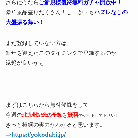
さらに今なら
ご新規様優待無料ガチャ開放中！
豪華景品盛りだくさん！し・か・も
ハズレなしの
大盤振る舞い！
まだ登録していない方は、
新年を迎えたこのタイミングで登録するのが
縁起が良いかも。
まずはこちらから無料登録をして
無料
今週の
を
北九州記念の予想
でゲットして下さい！
きっと横綱の実力がわかると思います。
⇒https://yokodabi.jp/