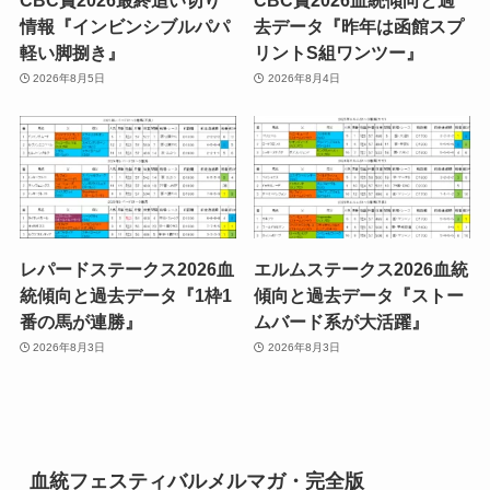
情報『インビンシブルパパ
去データ『昨年は函館スプ
軽い脚捌き』
リントS組ワンツー』
2026年8月5日
2026年8月4日
レパードステークス2026血
エルムステークス2026血統
統傾向と過去データ『1枠1
傾向と過去データ『ストー
番の馬が連勝』
ムバード系が大活躍』
2026年8月3日
2026年8月3日
血統フェスティバルメルマガ・完全版