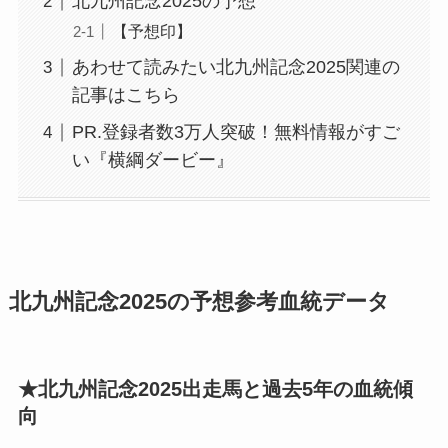
北九州記念2025の予想
【予想印】
あわせて読みたい北九州記念2025関連の
記事はこちら
PR.登録者数3万人突破！無料情報がすご
い『横綱ダービー』
北九州記念2025の予想参考血統データ
★北九州記念2025出走馬と過去5年の血統傾
向