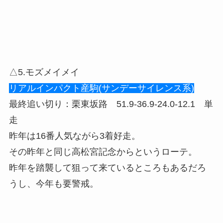
△5.モズメイメイ
リアルインパクト産駒(サンデーサイレンス系)
最終追い切り：栗東坂路 51.9-36.9-24.0-12.1 単
走
昨年は16番人気ながら3着好走。
その昨年と同じ高松宮記念からというローテ。
昨年を踏襲して狙って来ているところもあるだろ
うし、今年も要警戒。