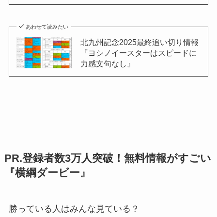
あわせて読みたい
北九州記念2025最終追い切り情報
『ヨシノイースターはスピードに
力感文句なし』
PR.
登録者数3万人突破！無料情報がすごい
『横綱ダービー』
勝っている人はみんな見ている？