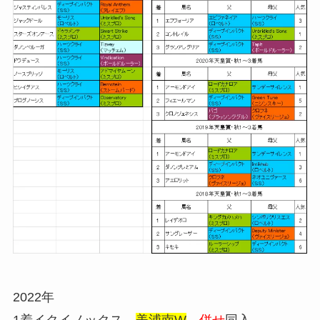
2022年