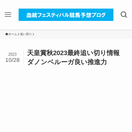
ホーム
追い切り
天皇賞秋2023最終追い切り情報
2023
10/28
ダノンベルーガ良い推進力