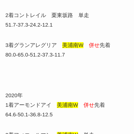
2着コントレイル 栗東坂路 単走
51.7-37.3-24.2-12.1
3着グランアレグリア
美浦南W
併せ
先着
80.0-65.0-51.2-37.3-11.7
2020年
1着アーモンドアイ
美浦南W
併せ
先着
64.6-50.1-36.8-12.5