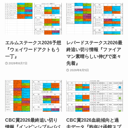
エルムステークス2026予想
レパードステークス2026最
『ウェイワードアクトもう
終追い切り情報『ファイア
一丁』
マン素晴らしい伸びで楽々
先着』
2026年8月7日
2026年8月5日
CBC賞2026最終追い切り
CBC賞2026血統傾向と過
情報『インビンシブルパパ
去データ『昨年は函館スプ