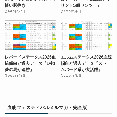
軽い脚捌き』
リントS組ワンツー』
2026年8月5日
2026年8月4日
レパードステークス2026血
エルムステークス2026血統
統傾向と過去データ『1枠1
傾向と過去データ『ストー
番の馬が連勝』
ムバード系が大活躍』
2026年8月3日
2026年8月3日
血統フェスティバルメルマガ・完全版