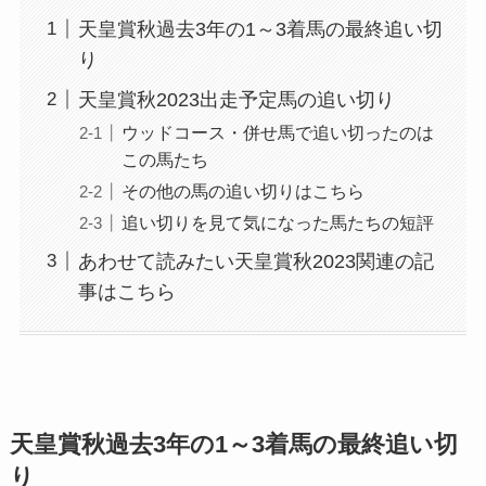
天皇賞秋過去3年の1～3着馬の最終追い切
り
天皇賞秋2023出走予定馬の追い切り
ウッドコース・併せ馬で追い切ったのは
この馬たち
その他の馬の追い切りはこちら
追い切りを見て気になった馬たちの短評
あわせて読みたい天皇賞秋2023関連の記
事はこちら
天皇賞秋過去3年の1～3着馬の最終追い切
り