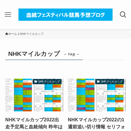
ホーム
NHKマイルカップ
NHKマイルカップ
– tag –
NHKマイルカップ
NHKマイルカップ
NHKマイルカップ2022出
NHKマイルカップ2022の1
走予定馬と血統傾向 昨年は
週前追い切り情報 セリフォ