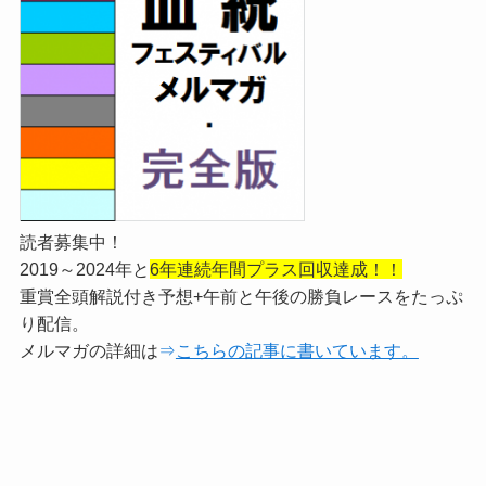
読者募集中！
2019～2024年と
6年連続年間プラス回収達成！！
重賞全頭解説付き予想+午前と午後の勝負レースをたっぷ
り配信。
メルマガの詳細は
⇒
こちらの記事に書いています。