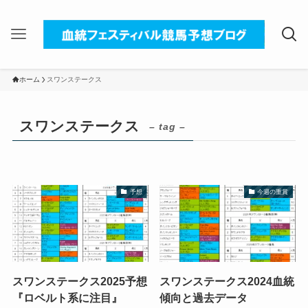
ホーム
スワンステークス
スワンステークス
– tag –
予想
今週の重賞
スワンステークス2025予想
スワンステークス2024血統
『ロベルト系に注目』
傾向と過去データ