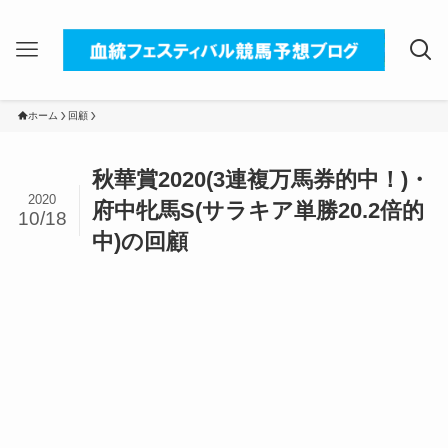
ホーム
回顧
秋華賞2020(3連複万馬券的中！)・
2020
府中牝馬S(サラキア単勝20.2倍的
10/18
中)の回顧