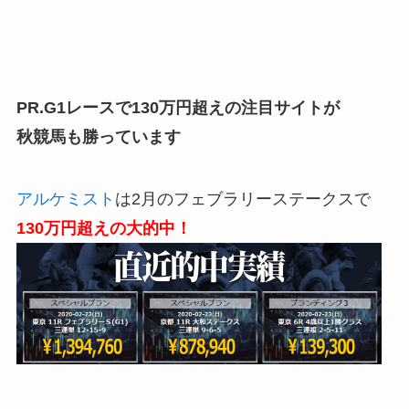
PR.G1レースで130万円超えの注目サイトが
秋競馬も勝っています
アルケミスト
は2月のフェブラリーステークスで
130万円超えの大的中！