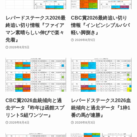
レパードステークス2026最
CBC賞2026最終追い切り
終追い切り情報『ファイア
情報『インビンシブルパパ
マン素晴らしい伸びで楽々
軽い脚捌き』
先着』
2026年8月5日
2026年8月5日
CBC賞2026血統傾向と過
レパードステークス2026血
去データ『昨年は函館スプ
統傾向と過去データ『1枠1
リントS組ワンツー』
番の馬が連勝』
2026年8月4日
2026年8月3日