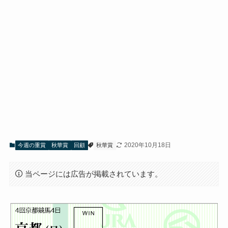
2020年10月18日
今週の重賞
秋華賞
回顧
秋華賞
当ページには広告が掲載されています。