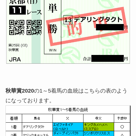
秋華賞2020
の1～5着馬の血統はこちらの表のよう
になっております。