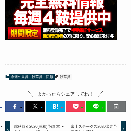
今週の重賞
秋華賞
回顧
秋華賞
よかったらシェアしてね！
錦秋特別2020(浦和)予想 本
富士ステークス2020出走予