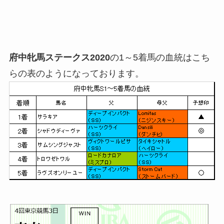
府中牝馬ステークス2020
の1～5着馬の血統はこち
らの表のようになっております。