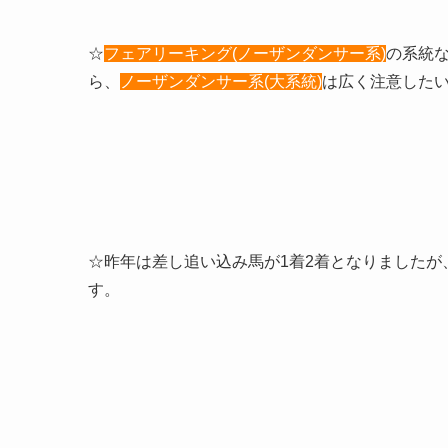
☆
フェアリーキング(ノーザンダンサー系)
の系統
ら、
ノーザンダンサー系(大系統)
は広く注意した
☆昨年は差し追い込み馬が1着2着となりました
す。