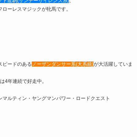
クト産駒(サンデーサイレンス系)
、
フローレスマジックが牝馬です。
スピードのある
ノーザンダンサー系(大系統)
が大活躍していま
は4年連続で好走中。
ンマルティン・ヤングマンパワー・ロードクエスト