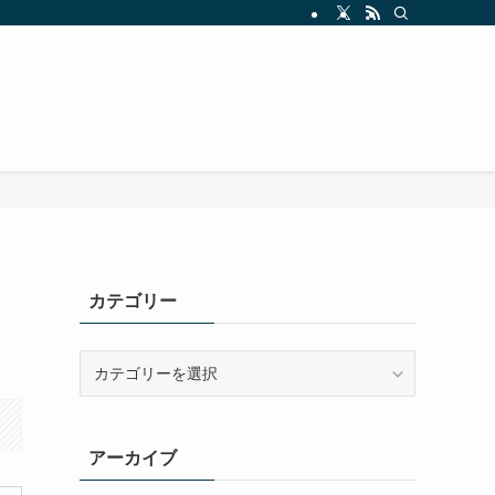
カテゴリー
カ
テ
ゴ
リ
アーカイブ
ー