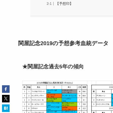
【予想印】
関屋記念2019の予想参考血統データ
★関屋記念過去5年の傾向