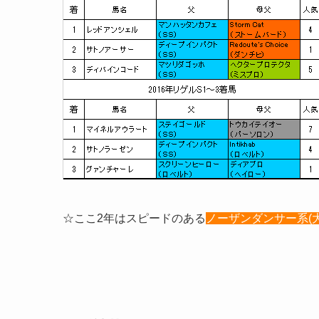
☆ここ2年はスピードのある
ノーザンダンサー系(大