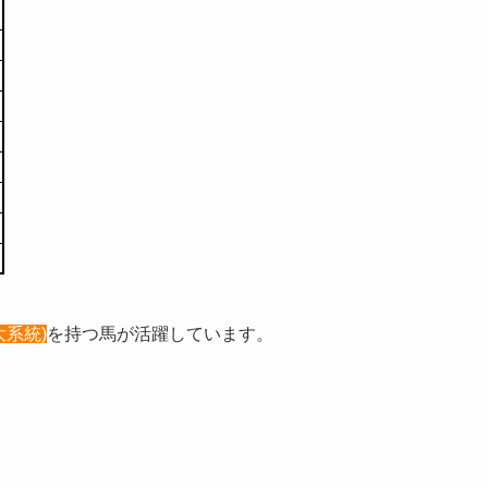
系統)
を持つ馬が活躍しています。