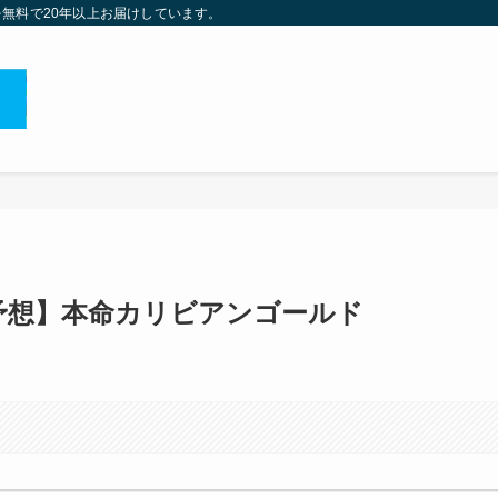
無料で20年以上お届けしています。
9予想】本命カリビアンゴールド