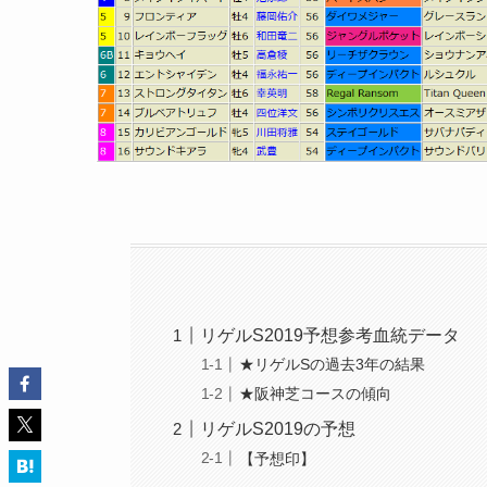
リゲルS2019予想参考血統データ
★リゲルSの過去3年の結果
★阪神芝コースの傾向
リゲルS2019の予想
【予想印】