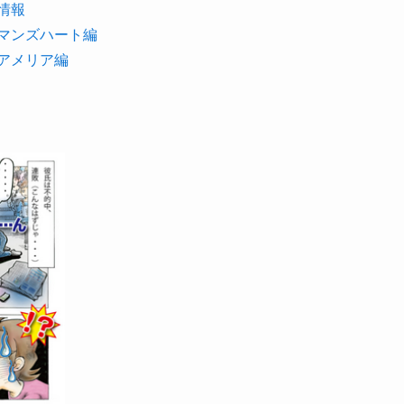
情報
ーマンズハート編
アアメリア編