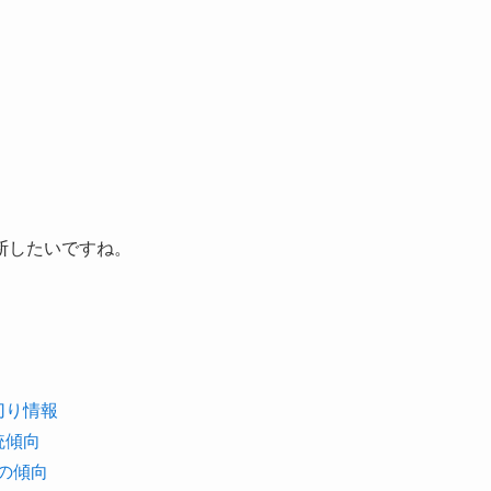
。
断したいですね。
切り情報
統傾向
の傾向