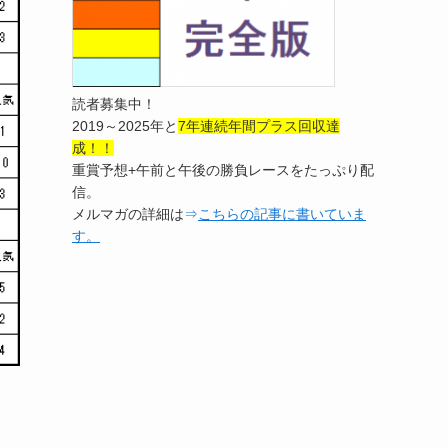
読者募集中！
2019～2025年と
7年連続年間プラス回収達
成！！
重賞予想+午前と午後の勝負レースをたっぷり配
信。
メルマガの詳細は
⇒
こちらの記事に書いていま
す。