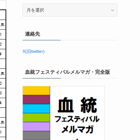
ア
ー
カ
イ
連絡先
ブ
X(旧twitter)
血統フェスティバルメルマガ・完全版