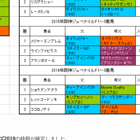
2019
の枠順が確定しました。