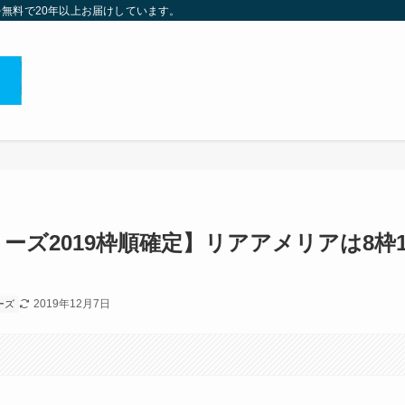
無料で20年以上お届けしています。
ズ2019枠順確定】リアアメリアは8枠1
2019年12月7日
ーズ