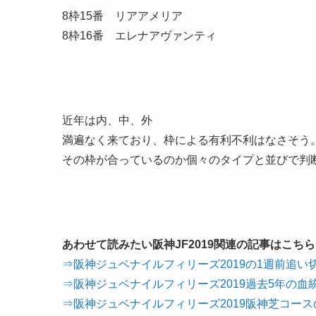
8枠15番 リアアメリア
8枠16番 エレナアヴァンティ
近年は内、中、外
満遍なく来ており、枠による有利不利はなさそう
その枠が合っているのか個々のタイプと並びで判
あわせて読みたい阪神JF2019関連の記事はこちら
⇒阪神ジュベナイルフィリーズ2019の1週前追い
⇒阪神ジュベナイルフィリーズ2019過去5年の血
⇒阪神ジュベナイルフィリーズ2019阪神芝コース