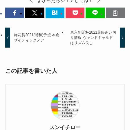
よかったらシェアしてね！
東京新聞杯2021最終追い切
梅花賞2021(浦和)予想 本命
り情報 ヴァンドギャルド
ザイディックメア
はリズム良し
この記事を書いた人
スンイチロー