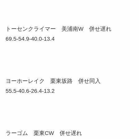
トーセンクライマー 美浦南W 併せ遅れ
69.5-54.9-40.0-13.4
ヨーホーレイク 栗東坂路 併せ同入
55.5-40.6-26.4-13.2
ラーゴム 栗東CW 併せ遅れ