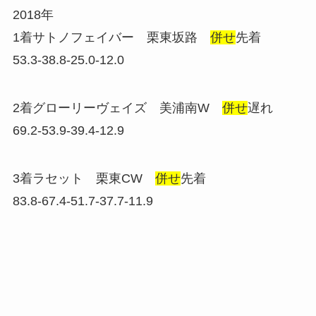
2018年
1着サトノフェイバー 栗東坂路
併せ
先着
53.3-38.8-25.0-12.0
2着グローリーヴェイズ 美浦南W
併せ
遅れ
69.2-53.9-39.4-12.9
3着ラセット 栗東CW
併せ
先着
83.8-67.4-51.7-37.7-11.9