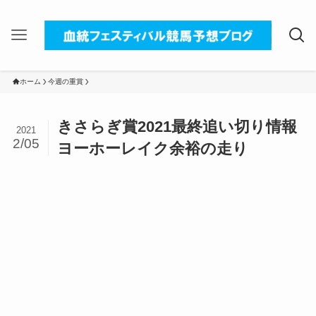
ホーム
今週の重賞
きさらぎ賞2021最終追い切り情報
2021
2/05
ヨーホーレイク余裕の走り