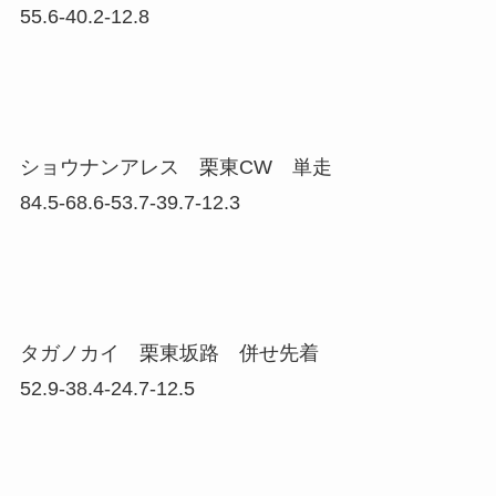
55.6-40.2-12.8
ショウナンアレス 栗東CW 単走
84.5-68.6-53.7-39.7-12.3
タガノカイ 栗東坂路 併せ先着
52.9-38.4-24.7-12.5