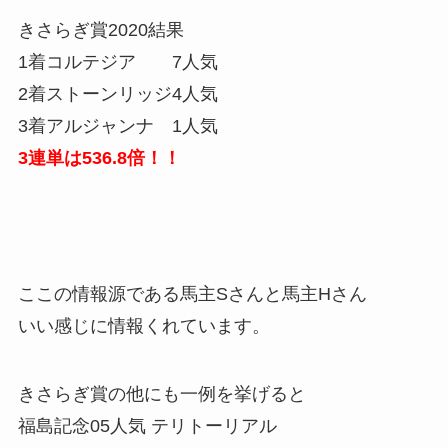
きさらぎ賞2020結果
1着コルテジア 7人気
2着ストーンリッジ4人気
3着アルジャンナ 1人気
3連単は536.8倍！！
ここの情報源である馬主Sさんと馬主Hさん
いい感じに情報くれています。
きさらぎ賞の他にも一例を挙げると
福島記念05人気 テリトーリアル