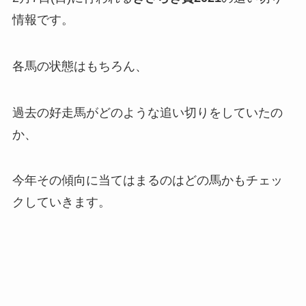
情報です。
各馬の状態はもちろん、
過去の好走馬がどのような追い切りをしていたの
か、
今年その傾向に当てはまるのはどの馬かもチェッ
クしていきます。