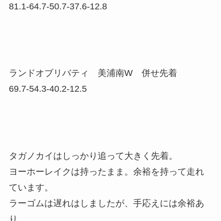
81.1-64.7-50.7-37.6-12.8
ランドオブリバティ 美浦南W 併せ先着
69.7-54.3-40.2-12.5
タガノカイはしっかり追って大きく先着。
ヨーホーレイクは持ったまま。余裕を持って走れ
ています。
ラーゴムは遅れはしましたが、手応えには余裕あ
り。