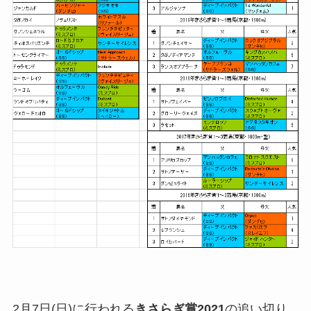
2月7日(日)に行われる
きさらぎ賞2021
の追い切り