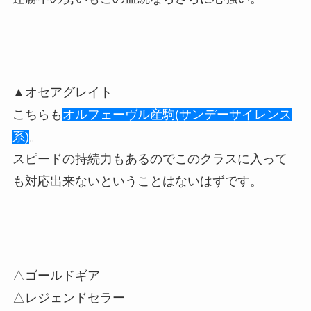
▲オセアグレイト
こちらも
オルフェーヴル産駒(サンデーサイレンス
系)
。
スピードの持続力もあるのでこのクラスに入って
も対応出来ないということはないはずです。
△ゴールドギア
△レジェンドセラー