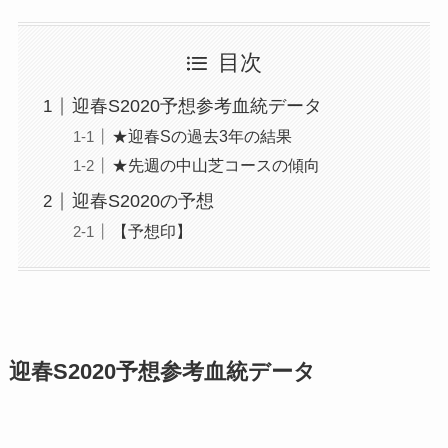
目次
迎春S2020予想参考血統データ
★迎春Sの過去3年の結果
★先週の中山芝コースの傾向
迎春S2020の予想
【予想印】
迎春S2020予想参考血統データ