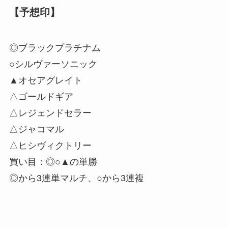
【予想印】
◎ブラックプラチナム
○シルヴァーソニック
▲オセアグレイト
△ゴールドギア
△レジェンドセラー
△ジャコマル
△ヒシヴィクトリー
買い目：◎○▲の単勝
◎から3連単マルチ、○から3連複