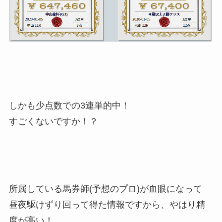
しかも少点数での3連単的中！
すごくないですか！？
所属している馬券師(予想のプロ)が血眼になって
昼夜駆けずり回って得た情報ですから、やはり精
度が高い！