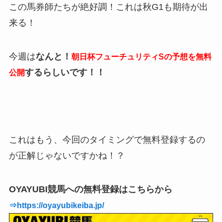
この馬券師たちが絶好調！これは秋G1も期待が出
来る！
今週は
なんと！
朝日杯フューチュリティSの予想を無料
するらしいです！！
公開
これはもう、今回のタイミングで無料登録するの
が正解じゃないですかね！？
OYAYUBI競馬への無料登録はこちらから
⇒https://oyayubikeiba.jp/