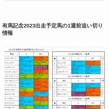
有馬記念2023出走予定馬の1週前追い切り
情報