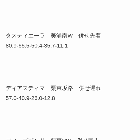
タスティエーラ 美浦南W 併せ先着
80.9-65.5-50.4-35.7-11.1
ディアスティマ 栗東坂路 併せ遅れ
57.0-40.9-26.0-12.8