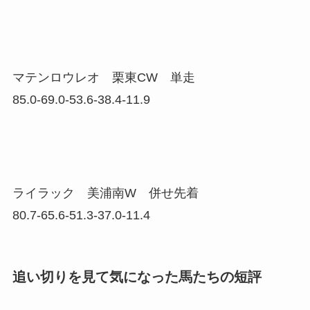
マテンロウレオ 栗東CW 単走
85.0-69.0-53.6-38.4-11.9
ライラック 美浦南W 併せ先着
80.7-65.6-51.3-37.0-11.4
追い切りを見て気になった馬たちの短評