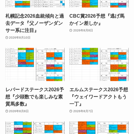
札幌記念2026血統傾向と過
CBC賞2026予想『逃げ馬
去データ『父ノーザンダン
かイン差しか』
サー系に注目』
2026年8月8日
2026年8月10日
レパードステークス2026予
エルムステークス2026予想
想『少頭数でも楽しみな素
『ウェイワードアクトもう
質馬多数』
一丁』
2026年8月8日
2026年8月7日