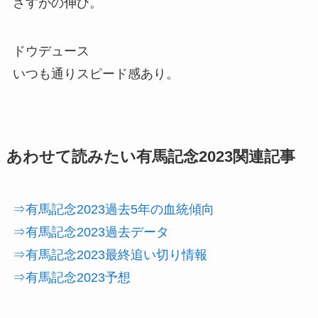
さすがの伸び。
ドウデュース
いつも通りスピード感あり。
あわせて読みたい有馬記念2023関連記事
⇒有馬記念2023過去5年の血統傾向
⇒有馬記念2023過去データ
⇒有馬記念2023最終追い切り情報
⇒有馬記念2023予想