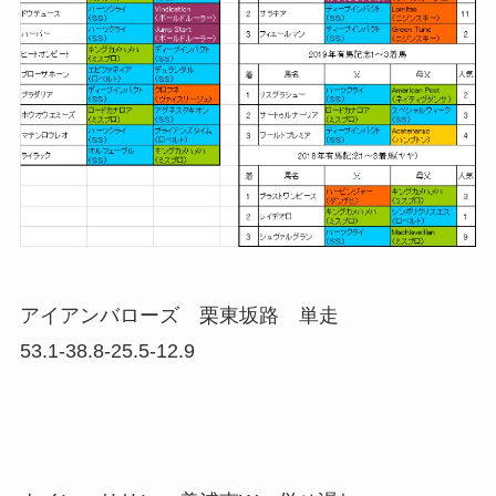
アイアンバローズ 栗東坂路 単走
53.1-38.8-25.5-12.9