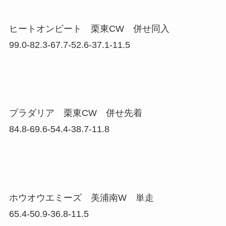
ヒートオンビート 栗東CW 併せ同入
99.0-82.3-67.7-52.6-37.1-11.5
プラダリア 栗東CW 併せ先着
84.8-69.6-54.4-38.7-11.8
ホウオウエミーズ 美浦南W 単走
65.4-50.9-36.8-11.5