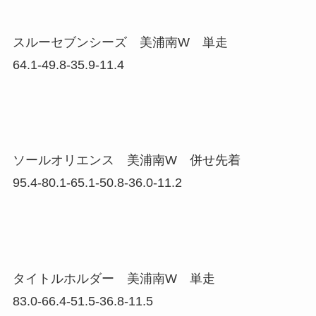
スルーセブンシーズ 美浦南W 単走
64.1-49.8-35.9-11.4
ソールオリエンス 美浦南W 併せ先着
95.4-80.1-65.1-50.8-36.0-11.2
タイトルホルダー 美浦南W 単走
83.0-66.4-51.5-36.8-11.5