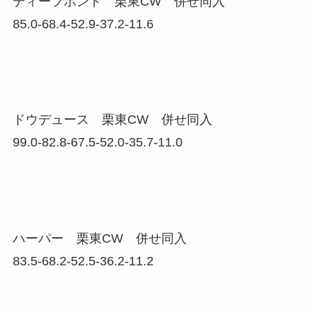
ディープボンド 栗東CW 併せ同入
85.0-68.4-52.9-37.2-11.6
ドウデュース 栗東CW 併せ同入
99.0-82.8-67.5-52.0-35.7-11.0
ハーパー 栗東CW 併せ同入
83.5-68.2-52.5-36.2-11.2