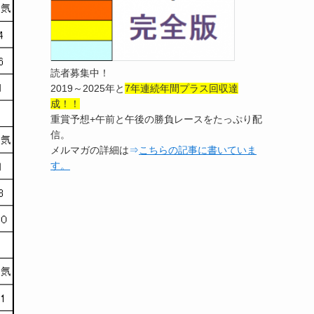
読者募集中！
2019～2025年と
7年連続年間プラス回収達
成！！
重賞予想+午前と午後の勝負レースをたっぷり配
信。
メルマガの詳細は
⇒
こちらの記事に書いていま
す。