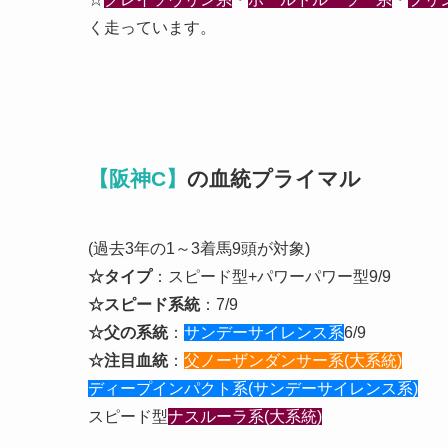
く走っています。
【阪神C】
の血統プライマル
(過去3年の1～3着馬9頭が対象)
☆タイプ
：スピード型+パワーパワー型9/9
☆スピード系統
：7/9
☆父の系統
：
サンデーサイレンス系
6/9
☆注目血統
：
父ノーザンダンサー系(大系統)
ディープインパクト系(サンデーサイレンス系)
スピード型
ナスルーラ系(大系統)