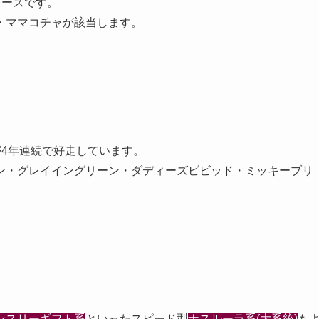
レースです。
・ママコチャが該当します。
が4年連続で好走しています。
ン・グレイイングリーン・ダディーズビビッド・ミッキーブリ
ンスリーギフト系
といったスピード型
ナスルーラ系(大系統)
も