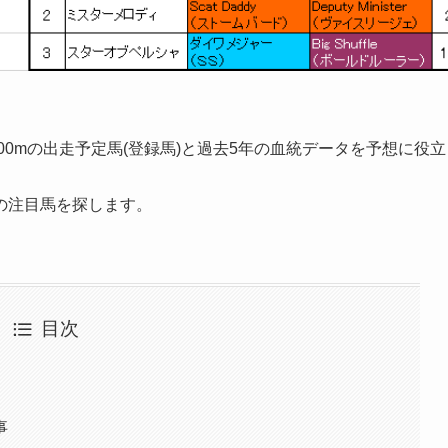
400mの出走予定馬(登録馬)と過去5年の血統データを予想に役立
年の注目馬を探します。
目次
事