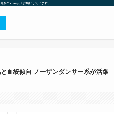
無料で20年以上お届けしています。
馬と血統傾向 ノーザンダンサー系が活躍