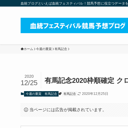
血統ブログといえば血統フェスティバル！競馬予想に役立つデータを
ホーム
今週の重賞
有馬記念
2020
有馬記念2020枠順確定 
12/25
2020年12月25日
今週の重賞
有馬記念
有馬記念
当ページには広告が掲載されています。