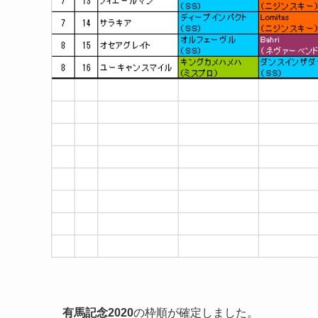
有馬記念2020
の枠順が確定しました。