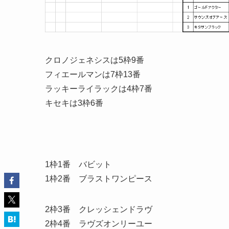
クロノジェネシスは5枠9番
フィエールマンは7枠13番
ラッキーライラックは4枠7番
キセキは3枠6番
1枠1番 バビット
1枠2番 ブラストワンピース
2枠3番 クレッシェンドラヴ
2枠4番 ラヴズオンリーユー