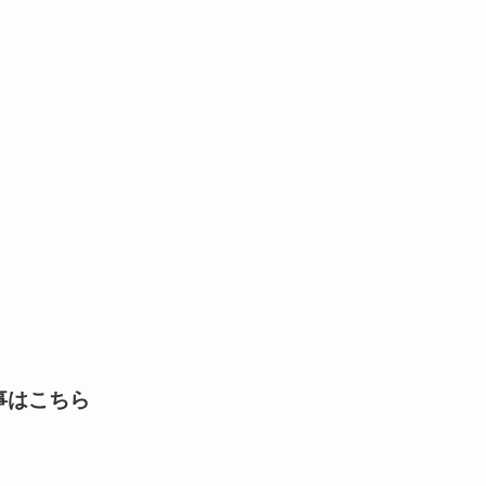
事はこちら