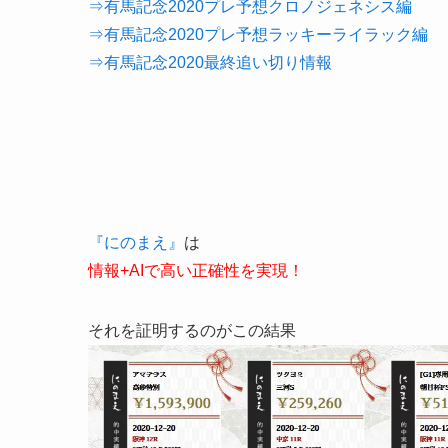
⇒有馬記念2020プレ予想クロノジェネシス編
⇒有馬記念2020プレ予想ラッキーライラック編
⇒有馬記念2020最終追い切り情報
『にのまえ』
は
情報+AIで高い正確性を実現！
それを証明するのがこの結果