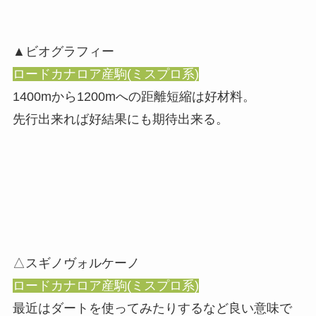
▲ビオグラフィー
ロードカナロア産駒(ミスプロ系)
1400mから1200mへの距離短縮は好材料。
先行出来れば好結果にも期待出来る。
△スギノヴォルケーノ
ロードカナロア産駒(ミスプロ系)
最近はダートを使ってみたりするなど良い意味で