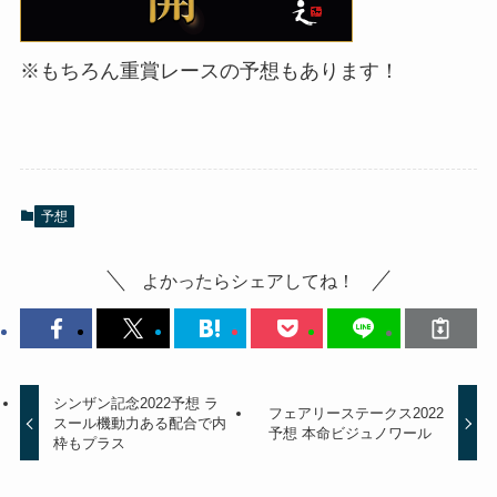
※もちろん重賞レースの予想もあります！
予想
よかったらシェアしてね！
シンザン記念2022予想 ラ
フェアリーステークス2022
スール機動力ある配合で内
予想 本命ビジュノワール
枠もプラス