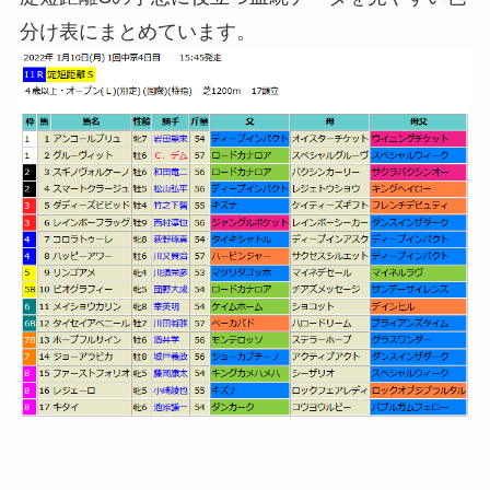
分け表にまとめています。