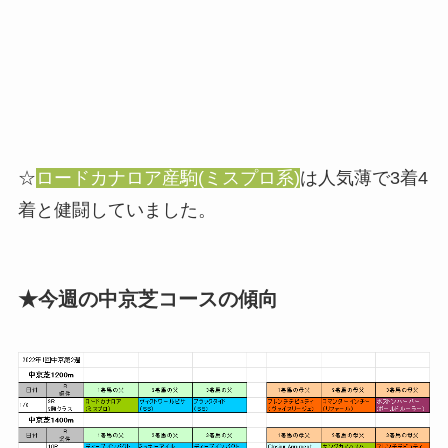
☆
ロードカナロア産駒(ミスプロ系)
は人気薄で3着4
着と健闘していました。
★今週の中京芝コースの傾向