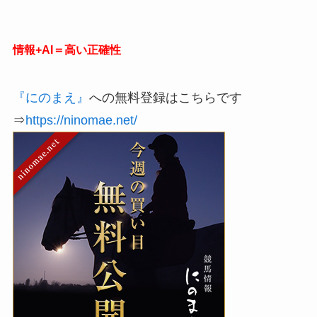
情報+AI＝高い正確性
『にのまえ』
への無料登録はこちらです
⇒
https://ninomae.net/