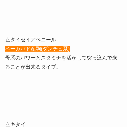
△タイセイアベニール
ベーカバド産駒(ダンチヒ系)
母系のパワーとスタミナを活かして突っ込んで来
ることが出来るタイプ。
△キタイ