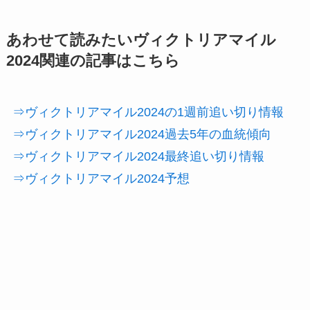
あわせて読みたいヴィクトリアマイル
2024関連の記事はこちら
⇒ヴィクトリアマイル2024の1週前追い切り情報
⇒ヴィクトリアマイル2024過去5年の血統傾向
⇒ヴィクトリアマイル2024最終追い切り情報
⇒ヴィクトリアマイル2024予想