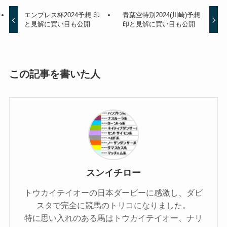
エンプレス杯2024予想 印
青葉空特別2024(川崎)予想
と見解に買い目も公開
印と見解に買い目も公開
この記事を書いた人
スンイチロー
トウカイテイオーの日本ダービーに感激し、ダビ
スタで完全に競馬のトリコになりました。
特に思い入れのある馬はトウカイテイオー、ナリ