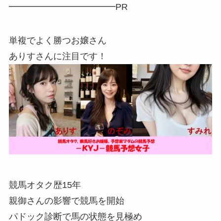
━━━━━━━━━━━━PR
単複でよく勝つお嬢さん
ありすさんに注目です！
競馬オタク歴15年
親御さんの影響で競馬を開始
パドック診断で馬の状態を見極め