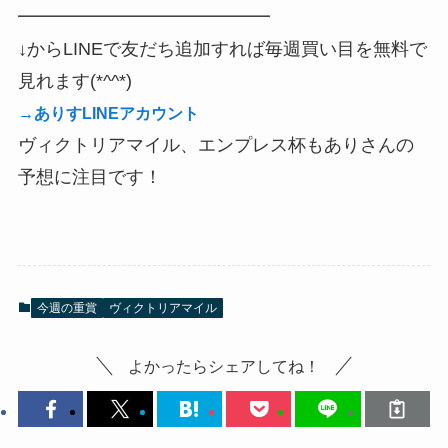
━━━━━━━━━━━━━━
↓からLINEで友だち追加すれば毎週買い目を無料で
見れます(*^^*)
→ありすLINEアカウント
ヴィクトリアマイル、エンプレス杯もありさんの
予想に注目です！
今週の重賞
ヴィクトリアマイル
よかったらシェアしてね！