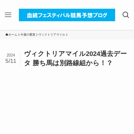
ホーム
今週の重賞
ヴィクトリアマイル
ヴィクトリアマイル2024過去デー
2024
5/11
タ 勝ち馬は別路線組から！？