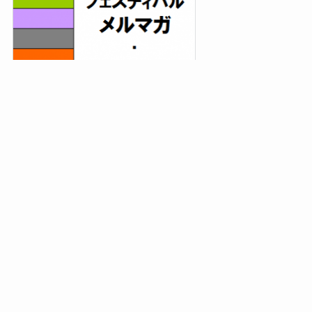
読者募集中！
2019～2024年と
6年連続年間プラス回収達成！！
重賞全頭解説付き予想+午前と午後の勝負レースをたっぷ
り配信。
メルマガの詳細は
⇒
こちらの記事に書いています。
トップページ
今週の重賞
X(旧Twitter)
予想
地方競馬