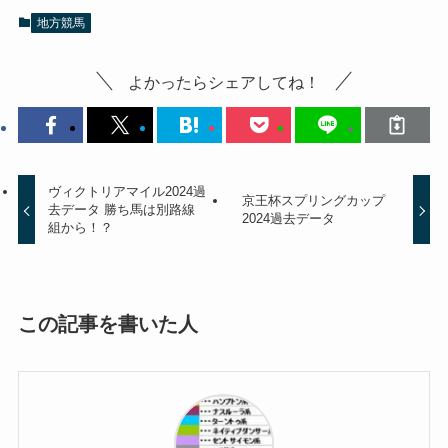
地方競馬
よかったらシェアしてね！
ヴィクトリアマイル2024過
京王杯スプリングカップ
去データ 勝ち馬は別路線
2024過去データ
組から！？
この記事を書いた人