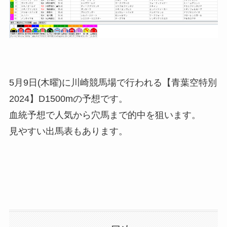
5月9日(木曜)に川崎競馬場で行われる【青葉空特別
2024】D1500mの予想です。
血統予想で人気から穴馬まで的中を狙います。
見やすい出馬表もあります。