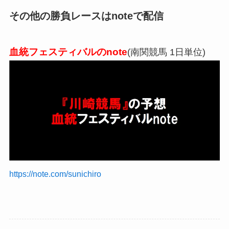
その他の勝負レースはnoteで配信
血統フェスティバルのnote
(南関競馬 1日単位)
https://note.com/sunichiro