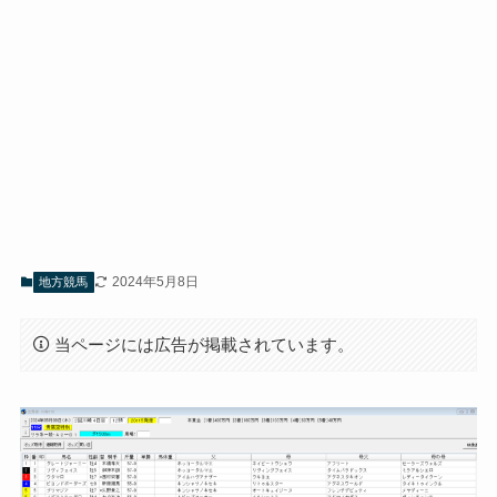
2024年5月8日
地方競馬
当ページには広告が掲載されています。