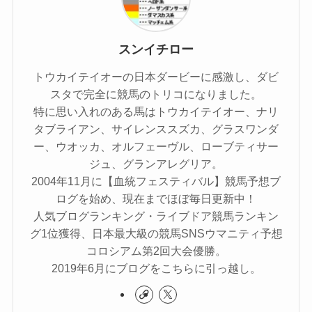
スンイチロー
トウカイテイオーの日本ダービーに感激し、ダビ
スタで完全に競馬のトリコになりました。
特に思い入れのある馬はトウカイテイオー、ナリ
タブライアン、サイレンススズカ、グラスワンダ
ー、ウオッカ、オルフェーヴル、ローブティサー
ジュ、グランアレグリア。
2004年11月に【血統フェスティバル】競馬予想ブ
ログを始め、現在までほぼ毎日更新中！
人気ブログランキング・ライブドア競馬ランキン
グ1位獲得、日本最大級の競馬SNSウマニティ予想
コロシアム第2回大会優勝。
2019年6月にブログをこちらに引っ越し。