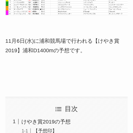
11月6日(水)に浦和競馬場で行われる【けやき賞
2019】浦和D1400mの予想です。
目次
けやき賞2019の予想
【予想印】