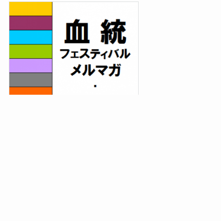
読者募集中！
2019～2024年と
6年連続年間プラス回収達成！！
重賞全頭解説付き予想+午前と午後の勝負レースをたっぷ
り配信。
メルマガの詳細は
⇒
こちらの記事に書いています。