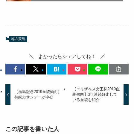
地方競馬
よかったらシェアしてね！
【エリザベス女王杯2019血
【福島記念2019血統傾向】
統傾向】3年連続好走して
持続力サンデーが中心
いる血統を紹介
この記事を書いた人