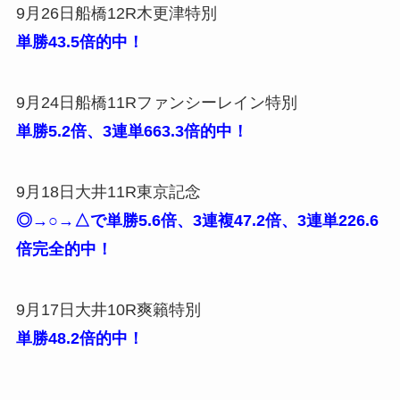
9月26日船橋12R木更津特別
単勝43.5倍的中！
9月24日船橋11Rファンシーレイン特別
単勝5.2倍、3連単663.3倍的中！
9月18日大井11R東京記念
◎→○→△で単勝5.6倍、3連複47.2倍、3連単226.6
倍完全的中！
9月17日大井10R爽籟特別
単勝48.2倍的中！