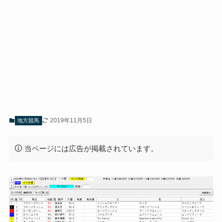
2019年11月5日
地方競馬
当ページには広告が掲載されています。