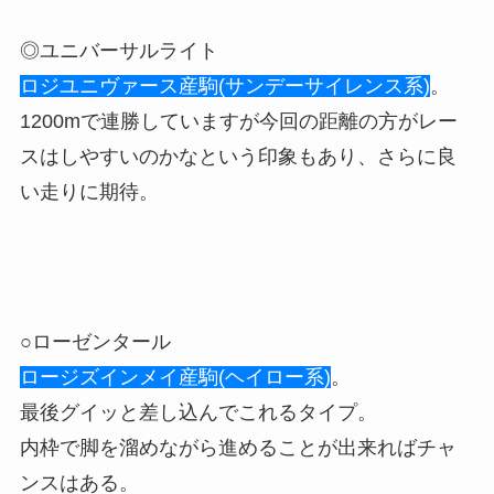
◎ユニバーサルライト
ロジユニヴァース産駒(サンデーサイレンス系)
。
1200mで連勝していますが今回の距離の方がレー
スはしやすいのかなという印象もあり、さらに良
い走りに期待。
○ローゼンタール
ロージズインメイ産駒(ヘイロー系)
。
最後グイッと差し込んでこれるタイプ。
内枠で脚を溜めながら進めることが出来ればチャ
ンスはある。