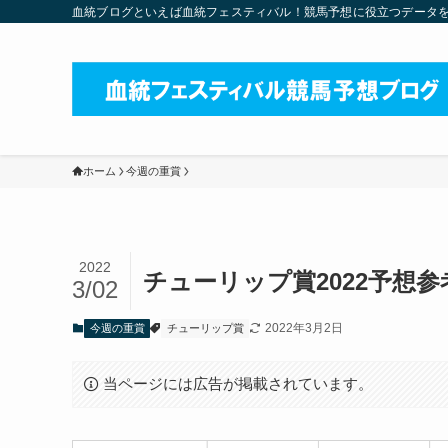
血統ブログといえば血統フェスティバル！競馬予想に役立つデータを
ホーム
今週の重賞
2022
チューリップ賞2022予想
3/02
2022年3月2日
今週の重賞
チューリップ賞
当ページには広告が掲載されています。