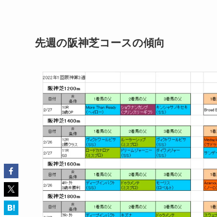
先週の阪神芝コースの傾向