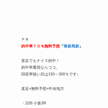
ＰＲ
的中率７０％無料予想
『将射馬射』
直近でもナイス的中！
的中率重視ならココ。
回収率狙い目は150～300％です↓
直近×無料予想×中央地方
・2/26 小倉3R