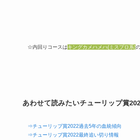
☆内回りコースは
キングカメハメハ(ミスプロ系)
あわせて読みたいチューリップ賞20
⇒チューリップ賞2022過去5年の血統傾向
⇒チューリップ賞2022最終追い切り情報