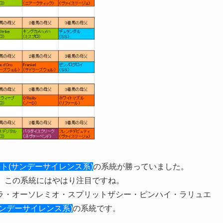
ト(サンデーサイレンス系)
の系統が勝っていました。
で、この系統にはやはり注目ですね。
ラ・オーソレミオ・スプリットザシー・ピンハイ・ラリュエ
ンデーサイレンス系)
の系統です。