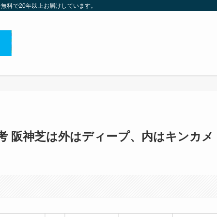
無料で20年以上お届けしています。
参考 阪神芝は外はディープ、内はキンカメ