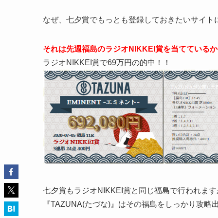
なぜ、七夕賞でもっとも登録しておきたいサイトに『
それは先週福島のラジオNIKKEI賞を当てている
ラジオNIKKEI賞で69万円の的中！！
七夕賞もラジオNIKKEI賞と同じ福島で行われます
『TAZUNA(たづな)』はその福島をしっかり攻