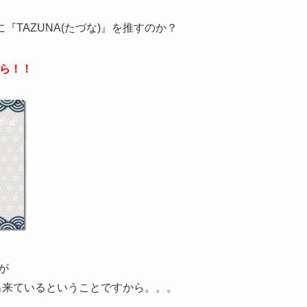
TAZUNA(たづな)』を推すのか？
から！！
が
略出来ているということですから。。。