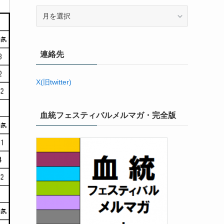
ア
ー
カ
イ
連絡先
ブ
X(旧twitter)
血統フェスティバルメルマガ・完全版