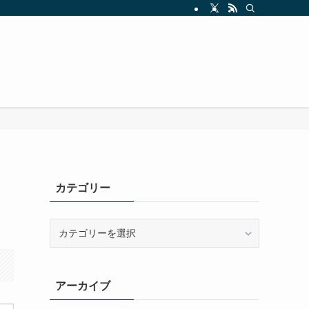
カテゴリー
カ
テ
ゴ
リ
アーカイブ
ー