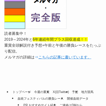
読者募集中！
2019～2024年と
6年連続年間プラス回収達成！！
重賞全頭解説付き予想+午前と午後の勝負レースをたっぷ
り配信。
メルマガの詳細は
⇒
こちらの記事に書いています。
トップページ
今週の重賞
X(旧Twitter)
予想
地方競馬
血統フェスティバルの勝負レース
開催血統データ
PR.おすすめサイト紹介
ご連絡はDMから