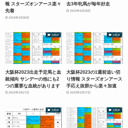
報 スターズオンアース楽々
去3年牝馬が毎年好走
先着
2023年3月28日
2023年3月30日
大阪杯
大阪杯
大阪杯2023出走予定馬と血
大阪杯2023の1週前追い切
統傾向 サンデーの他にも2
り情報 スターズオンアース
つの重要な血統があります
手応え抜群から楽々加速
2023年3月27日
2023年3月27日
大阪杯
大阪杯