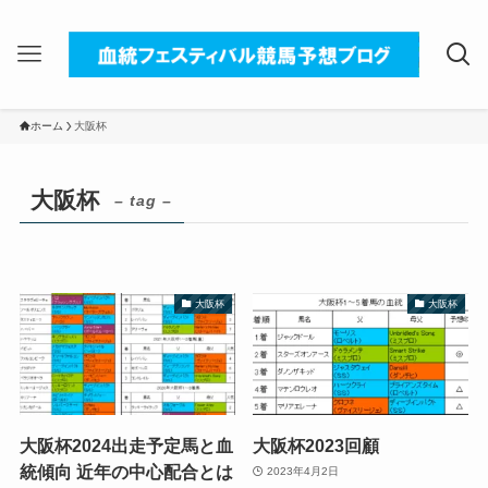
ホーム
大阪杯
大阪杯
– tag –
大阪杯
大阪杯
大阪杯2024出走予定馬と血
大阪杯2023回顧
統傾向 近年の中心配合とは
2023年4月2日