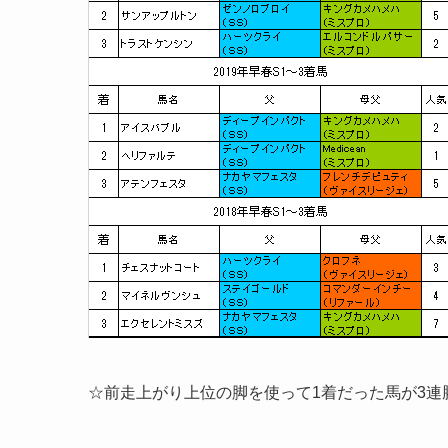
☆前走上がり上位の脚を使って1着だった馬が3連