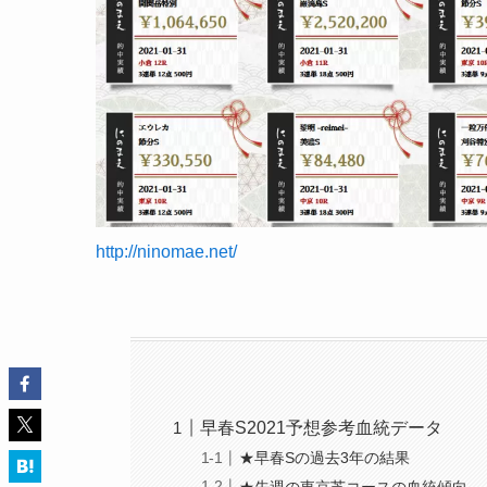
http://ninomae.net/
早春S2021予想参考血統データ
★早春Sの過去3年の結果
★先週の東京芝コースの血統傾向