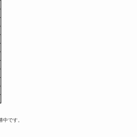
勝中です。