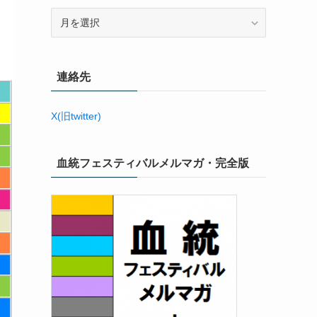
ア
ー
カ
イ
連絡先
ブ
X(旧twitter)
血統フェスティバルメルマガ・完全版