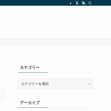
カテゴリー
カ
テ
ゴ
リ
アーカイブ
ー