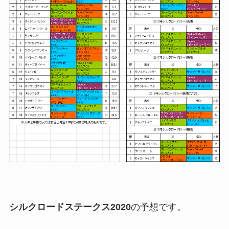
シルクロードステークス2020
の予想です。