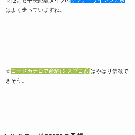
☆他にも中長距離タイプの
サンデーサイレンス系
はよく走っていますね。
☆
ロードカナロア産駒(ミスプロ系)
はやはり信頼で
きそう。