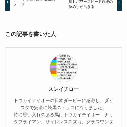
想】パワースピード血統の
データ
決め手が活きる
この記事を書いた人
スンイチロー
トウカイテイオーの日本ダービーに感激し、ダビ
スタで完全に競馬のトリコになりました。
特に思い入れのある馬はトウカイテイオー、ナリ
タブライアン、サイレンススズカ、グラスワンダ