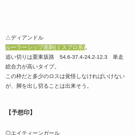
△ディアンドル
ルーラーシップ産駒(ミスプロ系)
。
追い切りは栗東坂路 54.6-37.4-24.2-12.3 単走
総合力が高いタイプ。
この枠だと多少のロスは覚悟しなければいけない
が、脚を出し切ることは出来そう。
【予想印】
◎エイティーンガール