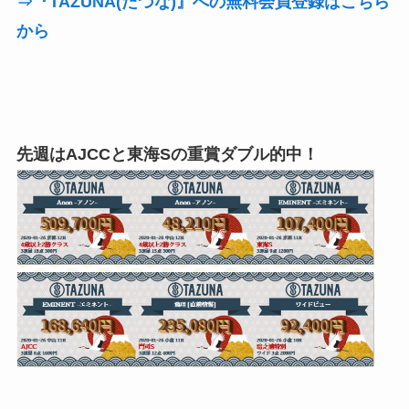
⇒『TAZUNA(たづな)』への無料会員登録はこちら
から
先週はAJCCと東海Sの重賞ダブル的中！