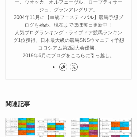
ー、ウオッカ、オルフェーヴル、ローブティサー
ジュ、グランアレグリア。
2004年11月に【血統フェスティバル】競馬予想ブ
ログを始め、現在までほぼ毎日更新中！
人気ブログランキング・ライブドア競馬ランキン
グ1位獲得、日本最大級の競馬SNSウマニティ予想
コロシアム第2回大会優勝。
2019年6月にブログをこちらに引っ越し。
関連記事