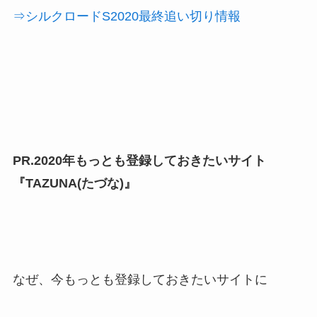
⇒シルクロードS2020最終追い切り情報
PR.2020年もっとも登録しておきたいサイト
『TAZUNA(たづな)』
なぜ、今もっとも登録しておきたいサイトに