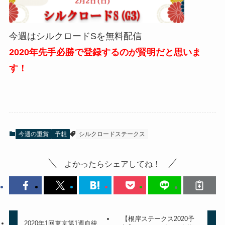
今週はシルクロードSを無料配信
2020年先手必勝で登録するのが賢明だと思いま
す！
今週の重賞
予想
シルクロードステークス
よかったらシェアしてね！
【根岸ステークス2020予
2020年1回東京第1週血統