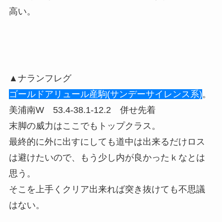
高い。
▲ナランフレグ
ゴールドアリュール産駒(サンデーサイレンス系)
。
美浦南W 53.4-38.1-12.2 併せ先着
末脚の威力はここでもトップクラス。
最終的に外に出すにしても道中は出来るだけロス
は避けたいので、もう少し内が良かったｋなとは
思う。
そこを上手くクリア出来れば突き抜けても不思議
はない。