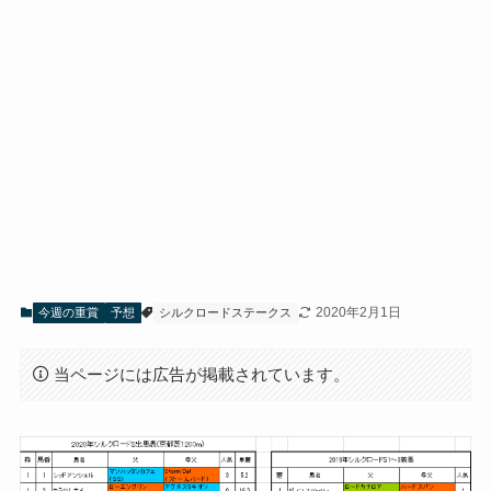
2020年2月1日
今週の重賞
予想
シルクロードステークス
当ページには広告が掲載されています。