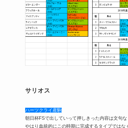
サリオス
ハーツクライ産駒
朝日杯FSで出していって押しきった内容は文句な
やはり血統的にこの時期に完成するタイプではな