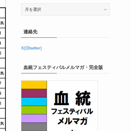
ア
ー
カ
イ
連絡先
ブ
X(旧twitter)
血統フェスティバルメルマガ・完全版