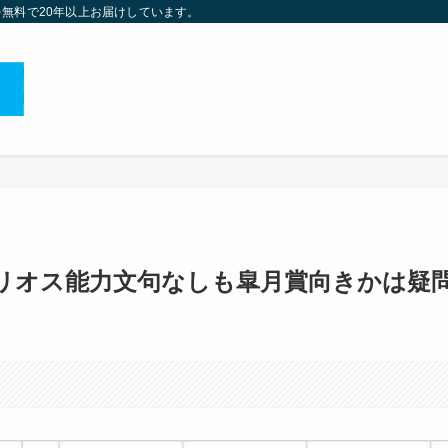
無料で20年以上お届けしています。
サリオス能力文句なしも皐月賞向きかは疑