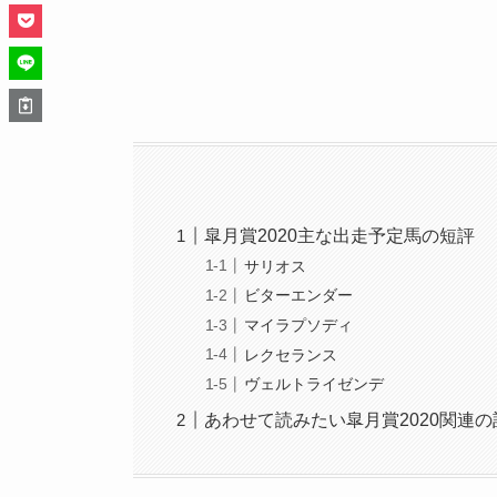
皐月賞2020主な出走予定馬の短評
サリオス
ビターエンダー
マイラプソディ
レクセランス
ヴェルトライゼンデ
あわせて読みたい皐月賞2020関連