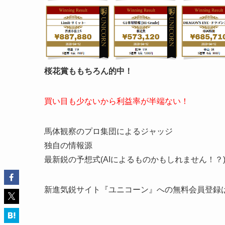
桜花賞ももちろん的中！
買い目も少ないから利益率が半端ない！
馬体観察のプロ集団によるジャッジ
独自の情報源
最新鋭の予想式(AIによるものかもしれません！？
新進気鋭サイト『ユニコーン』への無料会員登録