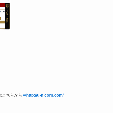
)
はこちらから
⇒http://u-nicorn.com/