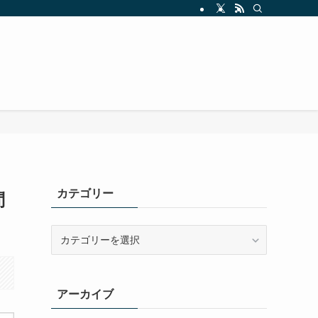
カテゴリー
問
カ
テ
ゴ
リ
アーカイブ
ー