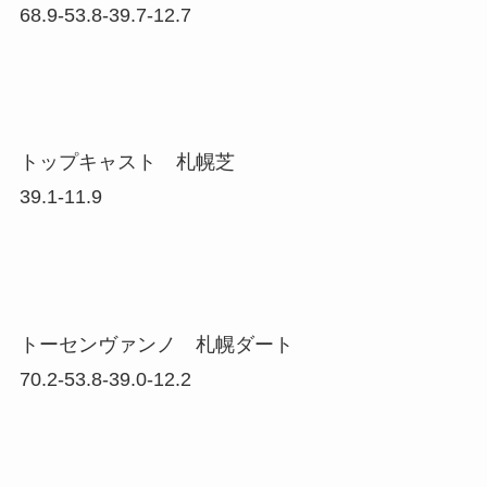
68.9-53.8-39.7-12.7
トップキャスト 札幌芝
39.1-11.9
トーセンヴァンノ 札幌ダート
70.2-53.8-39.0-12.2