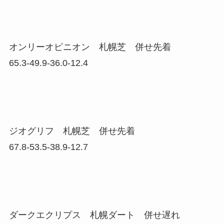
オンリーオピニオン 札幌芝 併せ先着
65.3-49.9-36.0-12.4
ジオグリフ 札幌芝 併せ先着
67.8-53.5-38.9-12.7
ダークエクリプス 札幌ダート 併せ遅れ