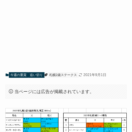
2021年9月1日
今週の重賞
追い切り
札幌2歳ステークス
当ページには広告が掲載されています。