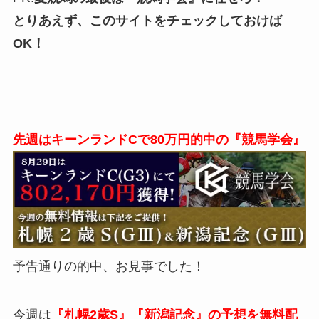
とりあえず、このサイトをチェックしておけば
OK！
先週はキーンランドCで80万円的中の『競馬学会』
予告通りの的中、お見事でした！
今週は
『札幌2歳S』『新潟記念』の予想を無料配