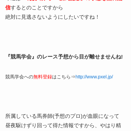
信
するとのことですから
絶対に見逃さないようにしたいですね！
『競馬学会』のレース予想から目が離せませんね!
競馬学会への
無料登録
はこちら⇒
http://www.pxel.jp/
所属している馬券師(予想のプロ)が血眼になって
昼夜駆けずり回って得た情報ですから、やはり精