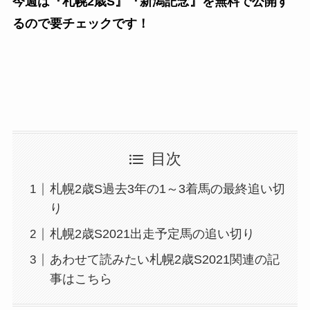
今週は
『札幌2歳S』『新潟記念』
を無料で公開
す
るので要チェックです！
目次
札幌2歳S過去3年の1～3着馬の最終追い切
り
札幌2歳S2021出走予定馬の追い切り
あわせて読みたい札幌2歳S2021関連の記
事はこちら