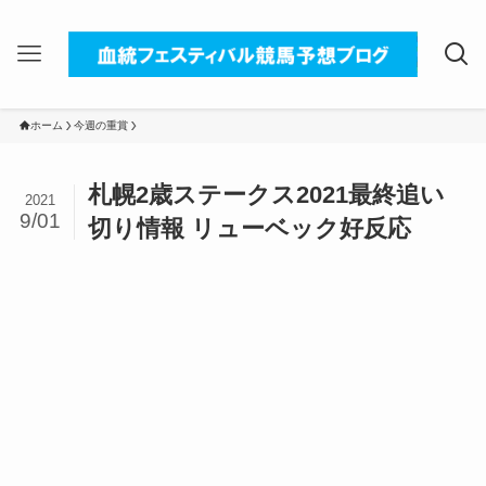
ホーム
今週の重賞
札幌2歳ステークス2021最終追い
2021
9/01
切り情報 リューベック好反応