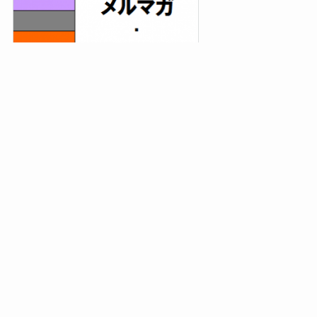
読者募集中！
2019～2024年と
6年連続年間プラス回収達成！！
重賞全頭解説付き予想+午前と午後の勝負レースをたっぷ
り配信。
メルマガの詳細は
⇒
こちらの記事に書いています。
トップページ
今週の重賞
X(旧Twitter)
予想
地方競馬
血統フェスティバルの勝負レース
開催血統データ