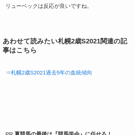
リューベックは反応が良いですね。
あわせて読みたい札幌2歳S2021関連の記
事はこちら
⇒札幌2歳S2021過去5年の血統傾向
PR.
夏競馬の最後は『競馬学会』に任せろ！