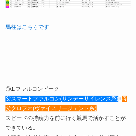
馬柱はこちらです
◎1.ファルコンピーク
父スマートファルコン(サンデーサイレンス系)
×
母
父クロフネ(ヴァイスリージェント系)
スピードの持続力を前に行く競馬で活かすことが
できている。