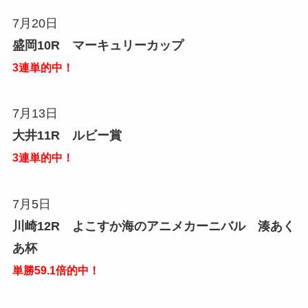
7月20日
盛岡10R マーキュリーカップ
3連単的中！
7月13日
大井11R ルビー賞
3連単的中！
7月5日
川崎12R よこすか海のアニメカーニバル 湊あく
あ杯
単勝59.1倍的中！