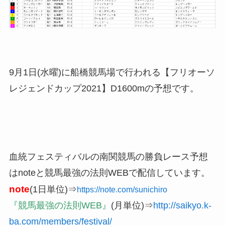
9月1日(水曜)に船橋競馬場で行われる【フリオーソ
レジェンドカップ2021】D1600mの予想です。
血統フェスティバルの南関競馬の勝負レース予想
はnoteと競馬最強の法則WEBで配信しています。
note
(1日単位)⇒
https://note.com/sunichiro
『競馬最強の法則WEB』
(月単位)⇒
http://saikyo.k-
ba.com/members/festival/