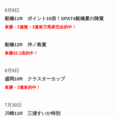
8月9日
船橋11R ポイント10倍！SPAT4船橋夏の陣賞
単勝・3連複・3連単万馬券完全的中！
船橋12R 沖ノ島賞
単勝42.1倍的中！
8月9日
盛岡10R クラスターカップ
単勝・3連単的中！
7月30日
川崎11R 三浦すいか特別