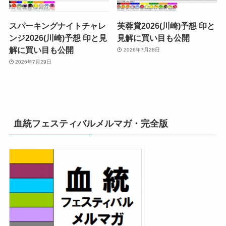
スパーキングナイトチャレ
芙蓉賞2026(川崎)予想 印と
ンジ2026(川崎)予想 印と見
見解に買い目も公開
解に買い目も公開
2026年7月28日
2026年7月29日
血統フェスティバルメルマガ・完全版