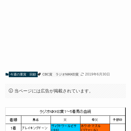
2019年6月30日
今週の重賞
回顧
CBC賞
ラジオNIKKEI賞
当ページには広告が掲載されています。