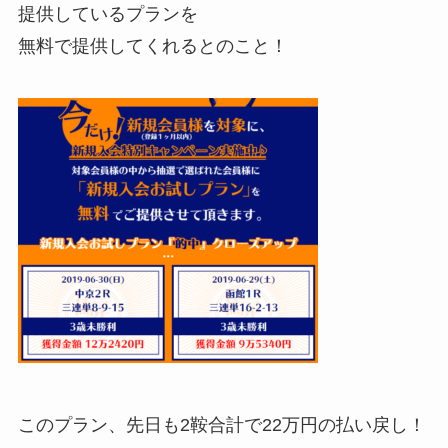
提供しているプランを
無料で提供してくれるとのこと！
このプラン、
先日も2鞍合計で22万円の払い戻し！