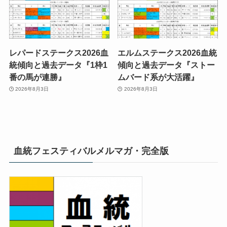
レパードステークス2026血
エルムステークス2026血統
統傾向と過去データ『1枠1
傾向と過去データ『ストー
番の馬が連勝』
ムバード系が大活躍』
2026年8月3日
2026年8月3日
血統フェスティバルメルマガ・完全版