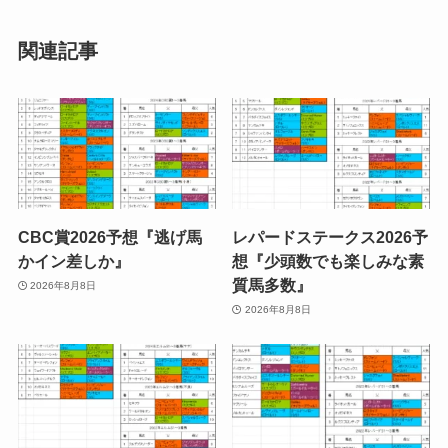
関連記事
CBC賞2026予想『逃げ馬
レパードステークス2026予
かイン差しか』
想『少頭数でも楽しみな素
質馬多数』
2026年8月8日
2026年8月8日