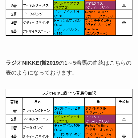
ラジオNIKKEI賞2019
の1～5着馬の血統はこちらの
表のようになっております。