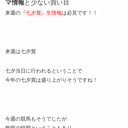
マ情報
と少ない買い目
来週の
『七夕賞』生情報
は必見です！！
来週は七夕賞
七夕当日に行われるということで
今年の七夕賞は盛り上がりそうですね！
今週の競馬もそうでしたが
梅雨の時期ということもあり