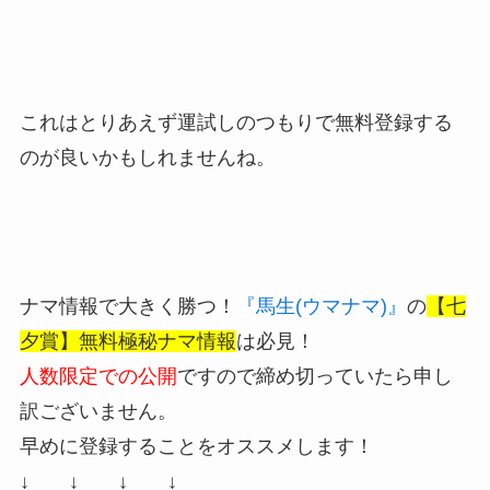
これはとりあえず運試しのつもりで無料登録する
のが良いかもしれませんね。
ナマ情報で大きく勝つ！
『馬生(ウマナマ)』
の
【七
夕賞】無料極秘ナマ情報
は必見！
人数限定での公開
ですので締め切っていたら申し
訳ございません。
早めに登録することをオススメします！
↓ ↓ ↓ ↓