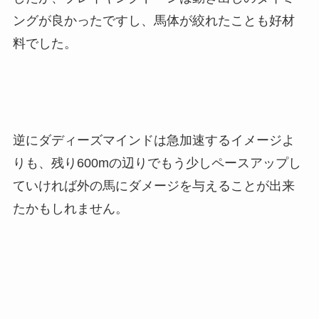
ングが良かったですし、馬体が絞れたことも好材
料でした。
逆にダディーズマインドは急加速するイメージよ
りも、残り600mの辺りでもう少しペースアップし
ていければ外の馬にダメージを与えることが出来
たかもしれません。