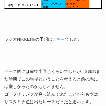
ラジオNIKKEI賞の予想は
こちら
でした。
ペース的には前後半同じくらいでしたが、3歳のま
だ時期でこの馬場ということを考えると前の馬に
は厳しかったのかもしれません。
ゴータイミングが突っ込んで来たことからもやは
りスタミナ色は出たレースだったと思います。