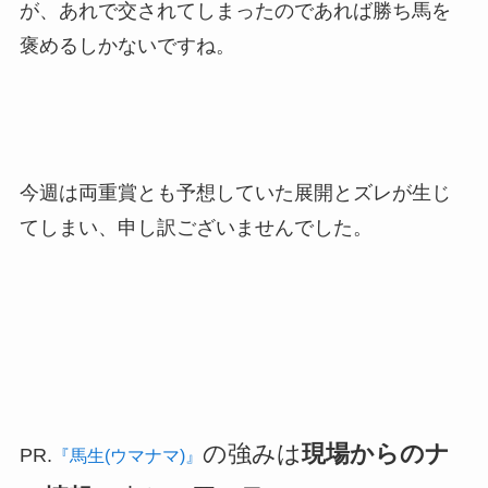
が、あれで交されてしまったのであれば勝ち馬を
褒めるしかないですね。
今週は両重賞とも予想していた展開とズレが生じ
てしまい、申し訳ございませんでした。
の強みは
現場からのナ
PR.
『馬生(ウマナマ)』