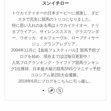
スンイチロー
トウカイテイオーの日本ダービーに感激し、ダビ
スタで完全に競馬のトリコになりました。
特に思い入れのある馬はトウカイテイオー、ナリ
タブライアン、サイレンススズカ、グラスワンダ
ー、ウオッカ、オルフェーヴル、ローブティサー
ジュ、グランアレグリア。
2004年11月に【血統フェスティバル】競馬予想ブ
ログを始め、現在までほぼ毎日更新中！
人気ブログランキング・ライブドア競馬ランキン
グ1位獲得、日本最大級の競馬SNSウマニティ予想
コロシアム第2回大会優勝。
2019年6月にブログをこちらに引っ越し。