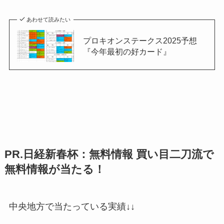
あわせて読みたい
プロキオンステークス2025予想
『今年最初の好カード』
PR.日経新春杯：無料情報 買い目二刀流で
無料情報が当たる！
中央地方で当たっている実績↓↓