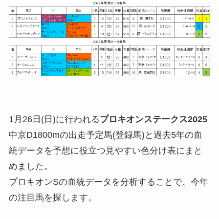
1月26日(日)に行われる
プロキオンステークス2025
中京D1800mの出走予定馬(登録馬)と過去5年の血
統データを予想に役立つ見やすい色分け表にまと
めました。
プロキオンSの血統データを分析することで、今年
の注目馬を探します。