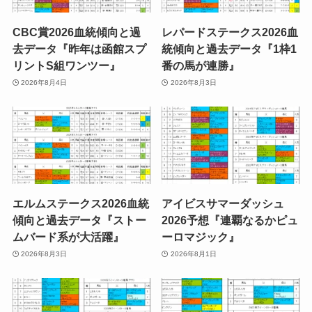
CBC賞2026血統傾向と過
レパードステークス2026血
去データ『昨年は函館スプ
統傾向と過去データ『1枠1
リントS組ワンツー』
番の馬が連勝』
2026年8月4日
2026年8月3日
エルムステークス2026血統
アイビスサマーダッシュ
傾向と過去データ『ストー
2026予想『連覇なるかピュ
ムバード系が大活躍』
ーロマジック』
2026年8月3日
2026年8月1日