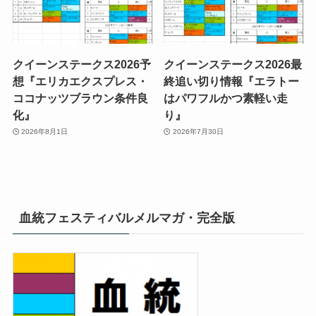
クイーンステークス2026予
クイーンステークス2026最
想『エリカエクスプレス・
終追い切り情報『エラトー
ココナッツブラウン条件良
はパワフルかつ素軽い走
化』
り』
2026年8月1日
2026年7月30日
血統フェスティバルメルマガ・完全版