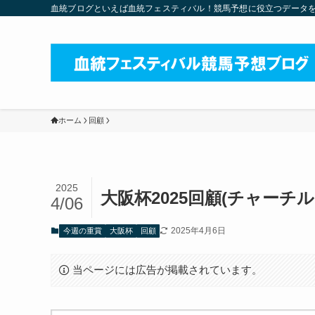
血統ブログといえば血統フェスティバル！競馬予想に役立つデータを
ホーム
回顧
2025
大阪杯2025回顧(チャーチ
4/06
2025年4月6日
今週の重賞
大阪杯
回顧
当ページには広告が掲載されています。