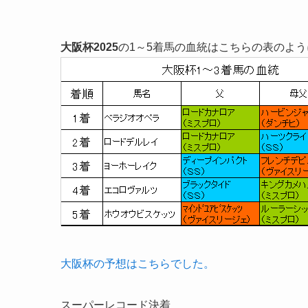
大阪杯2025
の1～5着馬の血統はこちらの表のよ
大阪杯の予想はこちらでした。
スーパーレコード決着