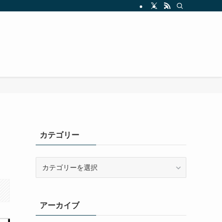
カテゴリー
カ
テ
ゴ
リ
アーカイブ
ー