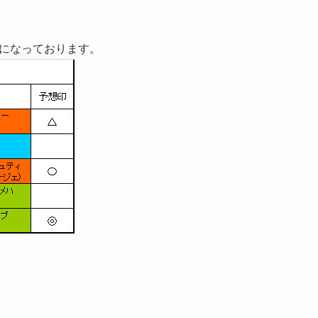
うになっております。