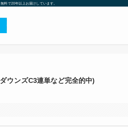
無料で20年以上お届けしています。
ルダウンズC3連単など完全的中)