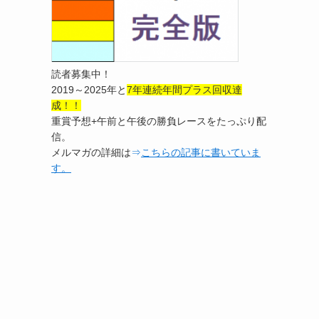
読者募集中！
2019～2025年と
7年連続年間プラス回収達
成！！
重賞予想+午前と午後の勝負レースをたっぷり配
信。
メルマガの詳細は
⇒
こちらの記事に書いていま
す。