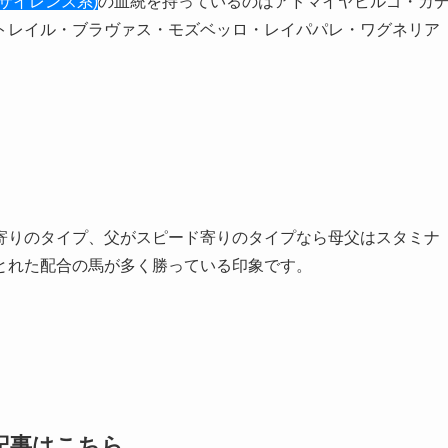
サイレンス系)
の血統を持っているのはアドマイヤビルゴ・カ
トレイル・ブラヴァス・モズベッロ・レイパパレ・ワグネリア
寄りのタイプ、父がスピード寄りのタイプなら母父はスタミナ
とれた配合の馬が多く勝っている印象です。
記事はこちら