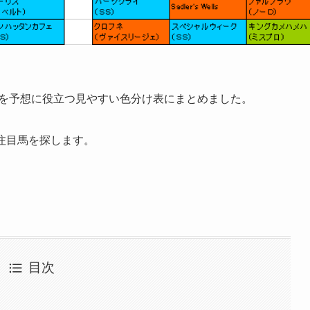
タを予想に役立つ見やすい色分け表にまとめました。
の注目馬を探します。
目次