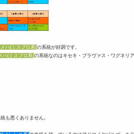
メハ(ミスプロ系)
の系統が好調です。
ハ(ミスプロ系)
の系統なのはキセキ・ブラヴァス・ワグネリ
系統も悪くありません。