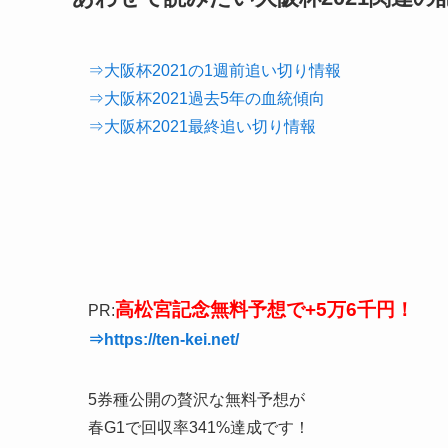
⇒大阪杯2021の1週前追い切り情報
⇒大阪杯2021過去5年の血統傾向
⇒大阪杯2021最終追い切り情報
高松宮記念無料予想で+5万6千円！
PR:
⇒https://ten-kei.net/
5券種公開の贅沢な無料予想が
春G1で回収率341%達成です！