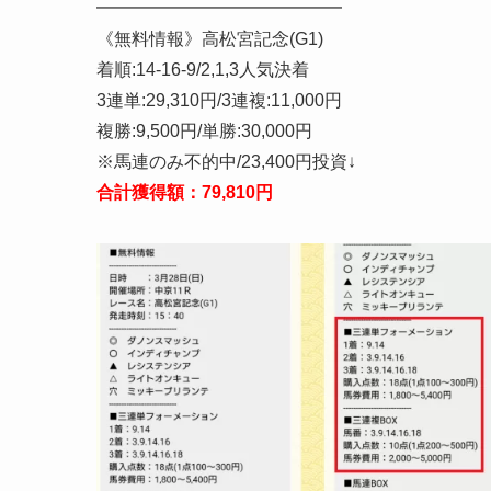
━━━━━━━━━━━━━━
《無料情報》高松宮記念(G1)
着順:14-16-9/2,1,3人気決着
3連単:29,310円/3連複:11,000円
複勝:9,500円/単勝:30,000円
※馬連のみ不的中/23,400円投資↓
合計獲得額：79,810円