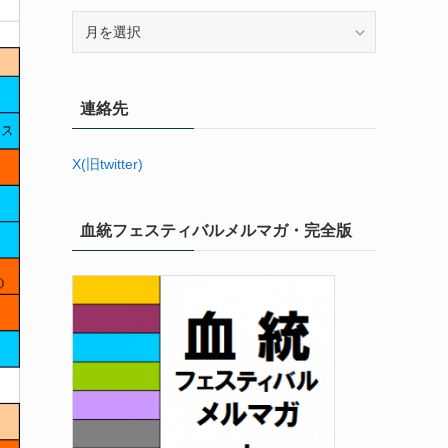
ア
ー
カ
イ
連絡先
ブ
X(旧twitter)
血統フェスティバルメルマガ・完全版