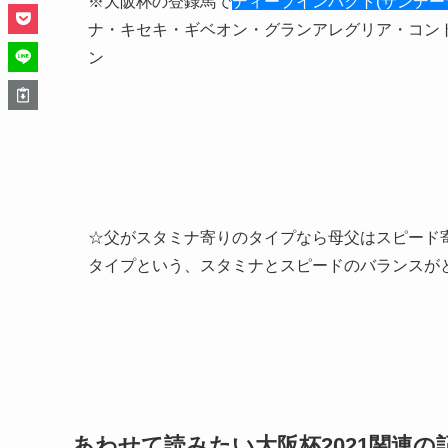
※大阪杯の登録馬で
ディープインパクト(サンデー
ナ・キセキ・ギベオン・グランアレグリア・コン
ン
☆父がスタミナ寄りのタイプなら母父はスピード
タイプという、スタミナとスピードのバランスが
あわせて読みたい大阪杯2021関連の