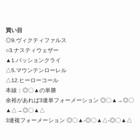
買い目
◎9.ヴィクティファルス
○3.ナスティウェザー
▲1.パッションクライ
△5.マウンテンローレル
△12.ヒーローコール
本線：◎〇▲の単勝
余裕があれば3連単フォーメーション ◎〇▲→◎〇
▲△→◎〇▲△
3連複フォーメーション ◎〇▲-◎〇▲△-◎〇▲△