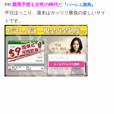
PR.
競馬予想も女性の時代
だ
『ハーレム競馬』
平日ほっこり、週末はガッツリ勝負の楽しいサイ
トです。