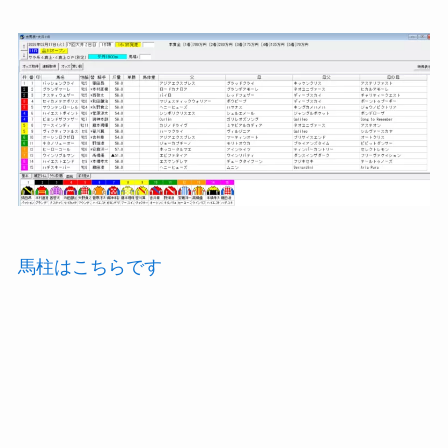
馬柱はこちらです