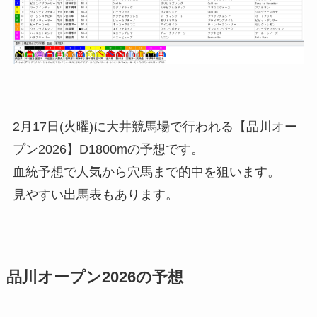
2月17日(火曜)に大井競馬場で行われる【品川オー
プン2026】D1800mの予想です。
血統予想で人気から穴馬まで的中を狙います。
見やすい出馬表もあります。
品川オープン2026の予想