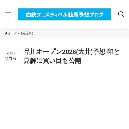
ホーム
地方競馬
品川オープン2026(大井)予想 印と
2026
2/15
見解に買い目も公開