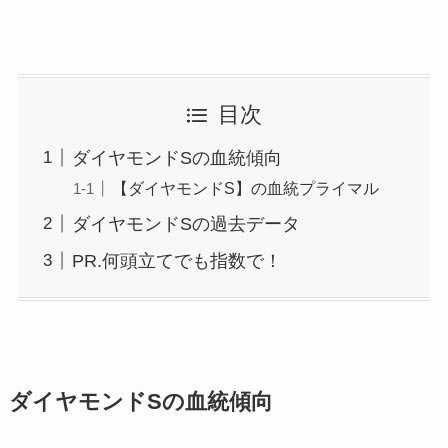
目次
ダイヤモンドSの血統傾向
【ダイヤモンドS】の血統プライマル
ダイヤモンドSの過去データ
PR.何頭立てでも指数で！
ダイヤモンドSの血統傾向