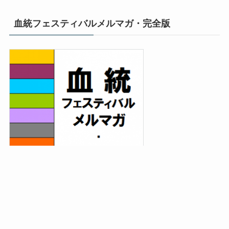
血統フェスティバルメルマガ・完全版
読者募集中！
2019～2024年と
6年連続年間プラス回収達成！！
重賞全頭解説付き予想+午前と午後の勝負レースをたっぷ