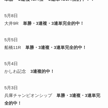
5月8日
大井9R
単勝・3連複・3連単完全的中！
5月5日
船橋11R
単勝・3連複・3連単完全的中！
5月4日
かしわ記念
3連複的中！
5月3日
兵庫チャンピオンシップ
単勝・3連複・3連単完
全的中！