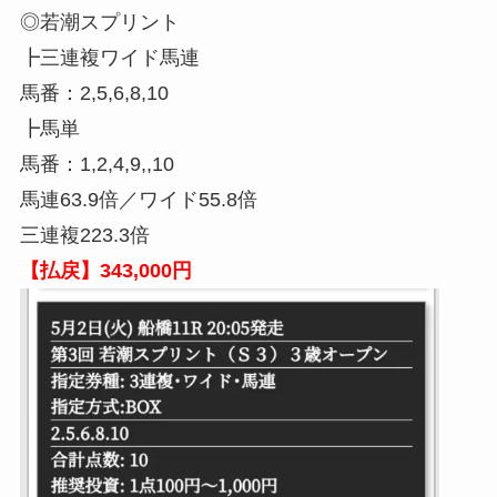
◎若潮スプリント
┣三連複ワイド馬連
馬番：2,5,6,8,10
┣馬単
馬番：1,2,4,9,,10
馬連63.9倍／ワイド55.8倍
三連複223.3倍
【払戻】343,000円