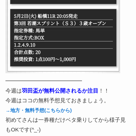
━━━━━━━━━━━━━━
今週は
羽田盃が無料公開されるか注目
！！
今週はココの無料予想見ておきましょう。
→地方・無料予想(こちらから)
初めてさんは一券種だけベタ乗りしてから様子見
もOKです(^_-)