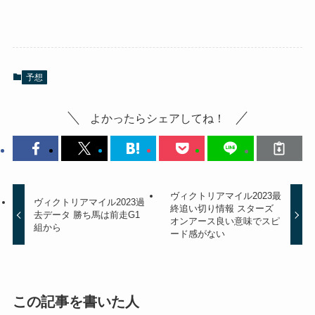
予想
よかったらシェアしてね！
ヴィクトリアマイル2023最
ヴィクトリアマイル2023過
終追い切り情報 スターズ
去データ 勝ち馬は前走G1
オンアース良い意味でスピ
組から
ード感がない
この記事を書いた人